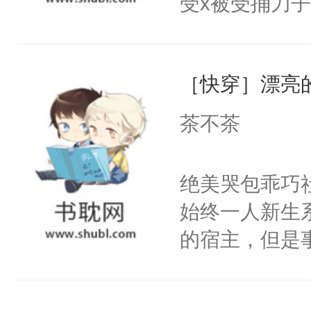
受x被受捅刀
宴：柳折枝你
派，他的任务
飞魄散！第二
一位合适的男
们竟然欺负你
［快穿］漂亮
病，一个个的
宴：要不你跟
上了还是无动
茶不茶
来……“蛇蛇
力跟男主称兄
好，别人都想
间变脸背叛他
绝美哭包乖巧社
堂魔尊……行
的恶事他都对
始终一人新生
位，当日就抢
一个权力滔天
的宿主，但是
神偏执：不许
右男主又报复
个社恐小哭包
腿，把你锁在
个世界了。直
宿主，元宝只
有人养？还有
他说：【您需