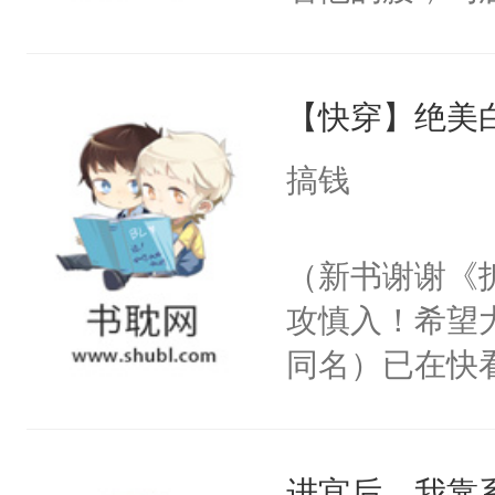
角落，捏着他
尝尝。”当红
【快穿】绝美
来，给老公亲
用力——为你
搞钱
糖专业户，不
（新书谢谢《
攻慎入！希望
同名）已在快
叭！】1V1
统界里面有个
进宫后，我靠