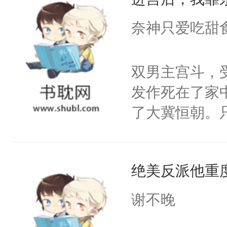
成为所有白莲
I，他们决定
奈神只爱吃甜
学子，莫之阳
莲花可不止有
双男主宫斗，
点脑袋，看着
发作死在了家
常见问题一：
了大冀恒朝。
教科书版：“
己的世界，并
样。”莫之阳
王名为云胤，
母的微笑：“
绝美反派他重
惜被人暗害，
留看着面前这
绝。主神知晓
谢不晚
人，突然醒悟
顾云去到大冀
问题二：废后