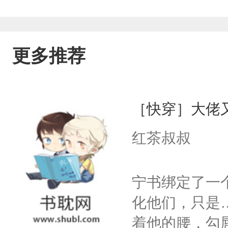
更多推荐
［快穿］大佬
红茶叔叔
宁书绑定了一
化他们，只是
着他的腰，勾