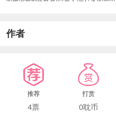
的他没拿到年终奖!💛男人:出任务的
去，只是，这小家伙怎么总是对他抱着
————————————攻受是快穿
作者
止玩家通关副本，攻是快穿组，负责带
推荐
打赏
4
票
0
耽币