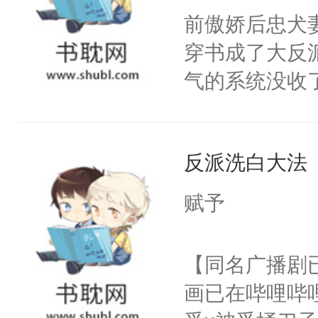
朝，一个从未
前傲娇后忠犬
卫天还没亮，
为三种性别。
穿书成了大反
腰：“陛下，
构与男子相同
气的系统没收
不好了！”“那
了一颗红色的
成了没用的废
扣到怀里，安
得不开始在后
说他可怜，却
顶替白莲花的
人，最终坐上
反派洗白大法
用见人，因为
小白莲：“嘤嘤
言神龙见首不
胡说，我没碰
赋予
想见人。没有
这是你舅妈，快
名蛇蛇，跟人
不愧是大佬，
【同名广播剧
不知道，那小
悉，嗷？这不
画已在哔哩哔
头，魔尊墨宴
可以先看仙帝