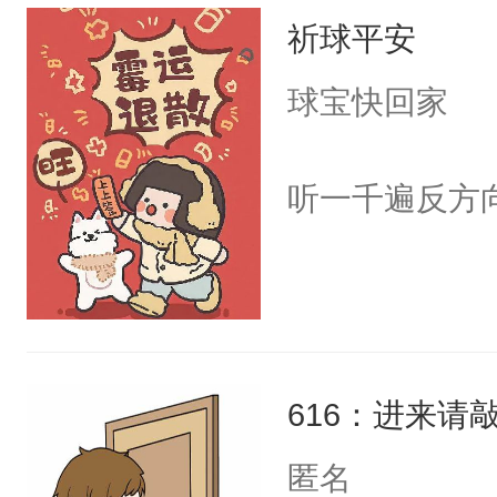
祈球平安
球宝快回家
听一千遍反方
616：进来请
匿名