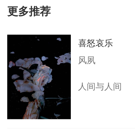
更多推荐
喜怒哀乐
风夙
人间与人间