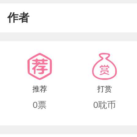
作者
推荐
打赏
0
票
0
耽币