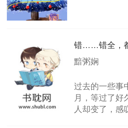
去？信仰即将
间能给张加木
6。“你好，请
门。”“咚咚咚
错……错全，
黯粥娴
过去的一些事
月，等过了好
人却变了，感
秘，探究这生