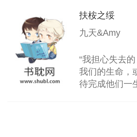
生
扶桉之绥
九天&Amy
“我担心失去
我们的生命，
待完成他们一
更多的是希望
世。，我不愿
而活。”