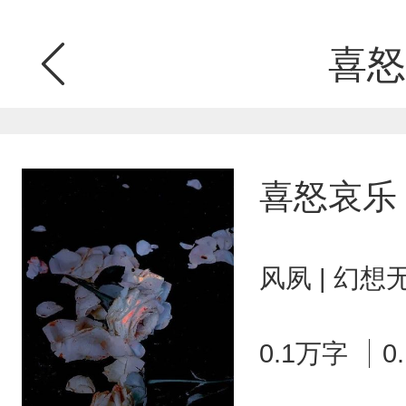
喜怒
喜怒哀乐
风夙 | 幻想
0.1万字
0