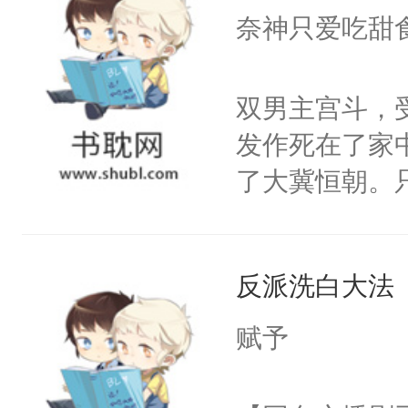
I，他们决定
奈神只爱吃甜
学子，莫之阳
莲花可不止有
双男主宫斗，
点脑袋，看着
发作死在了家
常见问题一：
了大冀恒朝。
教科书版：“
己的世界，并
样。”莫之阳
王名为云胤，
母的微笑：“
反派洗白大法
惜被人暗害，
留看着面前这
绝。主神知晓
赋予
人，突然醒悟
顾云去到大冀
问题二：废后
朝，一个从未