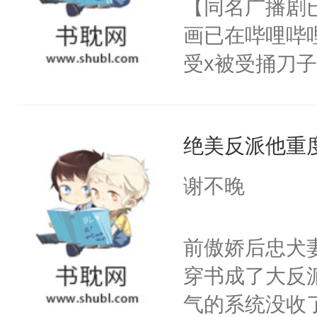
【同名广播剧
卫天还没亮，
为三种性别。
画已在哔哩哔
腰：“陛下，
构与男子相同
受x被受捅刀
不好了！”“那
了一颗红色的
派，他的任务
扣到怀里，安
得不开始在后
一位合适的男
顶替白莲花的
人，最终坐上
绝美反派他重
病，一个个的
小白莲：“嘤嘤
上了还是无动
胡说，我没碰
谢不晚
力跟男主称兄
这是你舅妈，快
间变脸背叛他
不愧是大佬，
前傲娇后忠犬
的恶事他都对
悉，嗷？这不
穿书成了大反
一个权力滔天
可以先看仙帝
气的系统没收