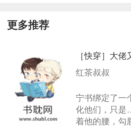
更多推荐
［快穿］大佬
红茶叔叔
宁书绑定了一
化他们，只是
着他的腰，勾