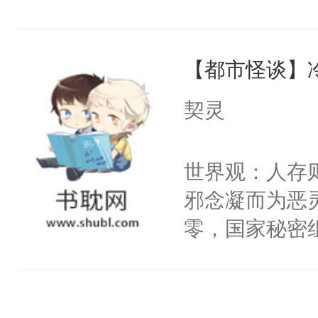
右男主又报复
成了没用的废
个世界了。直
说他可怜，却
他说：【您需
【都市怪谈】
用见人，因为
年，存活下来
言神龙见首不
契灵
再说一遍。】
想见人。没有
世界苟活十年。
名蛇蛇，跟人
世界观：人存
不知道，那小
邪念凝而为恶
头，魔尊墨宴
零，国家秘密
宴：柳折枝你
士，以武力、
飞魄散！第二
界分三性：男
们竟然欺负你
子嗣）。盘龙