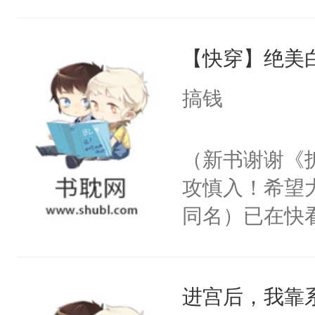
角落，捏着他
尝尝。”当红
【快穿】绝美
来，给老公亲
用力——为你
搞钱
糖专业户，不
（新书谢谢《
攻慎入！希望
同名）已在快
叭！】1V1
统界里面有个
进宫后，我靠
成为所有白莲