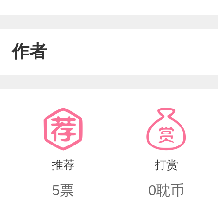
作者
推荐
打赏
5
票
0
耽币