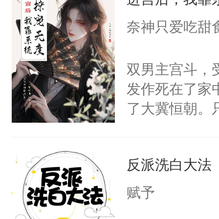
成为所有白莲
I，他们决定
奈神只爱吃甜
学子，莫之阳
莲花可不止有
双男主宫斗，
点脑袋，看着
发作死在了家
常见问题一：
了大冀恒朝。
教科书版：“
己的世界，并
样。”莫之阳
王名为云胤，
母的微笑：“
反派洗白大法
惜被人暗害，
留看着面前这
绝。主神知晓
赋予
人，突然醒悟
顾云去到大冀
问题二：废后