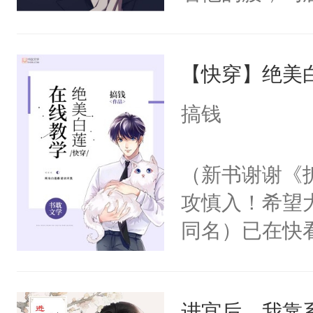
角落，捏着他
尝尝。”当红
【快穿】绝美
来，给老公亲
用力——为你
搞钱
糖专业户，不
（新书谢谢《
攻慎入！希望
同名）已在快
叭！】1V1
统界里面有个
进宫后，我靠