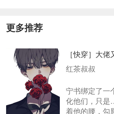
更多推荐
［快穿］大佬
红茶叔叔
宁书绑定了一
化他们，只是
着他的腰，勾