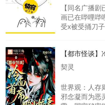
朝，一个从未
【同名广播剧
卫天还没亮，
为三种性别。
画已在哔哩哔
腰：“陛下，
构与男子相同
受x被受捅刀
不好了！”“那
了一颗红色的
派，他的任务
扣到怀里，安
得不开始在后
一位合适的男
顶替白莲花的
人，最终坐上
【都市怪谈】
病，一个个的
小白莲：“嘤嘤
上了还是无动
胡说，我没碰
契灵
力跟男主称兄
这是你舅妈，快
间变脸背叛他
不愧是大佬，
世界观：人存
的恶事他都对
悉，嗷？这不
邪念凝而为恶
一个权力滔天
可以先看仙帝