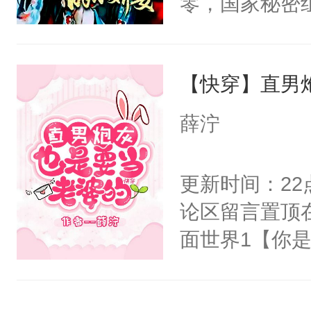
零，国家秘密
右男主又报复
士，以武力、
个世界了。直
界分三性：男
他说：【您需
【快穿】直男
子嗣）。盘龙
年，存活下来
孤独成性，被
薛泞
再说一遍。】
貌美送花郎，
世界苟活十年。
嘴硬心软、宠
更新时间：2
他才发现：他的
论区留言置顶
氓，本体是全
面世界1【你
来想逗逗人类
长大的竹马，
到油盐不进。
抢了你要给竹
本来只想成家