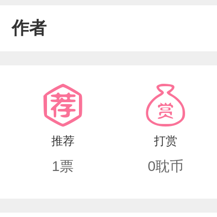
作者
推荐
打赏
1
票
0
耽币