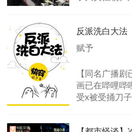
己的世界，并
王名为云胤，
反派洗白大法
惜被人暗害，
绝。主神知晓
赋予
顾云去到大冀
朝，一个从未
【同名广播剧
为三种性别。
画已在哔哩哔
构与男子相同
受x被受捅刀
了一颗红色的
派，他的任务
得不开始在后
一位合适的男
人，最终坐上
【都市怪谈】