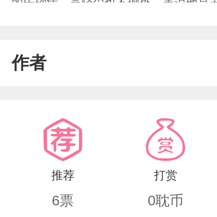
的朱砂痣。吴轻尘也不例外，虽说他是
之有高冷仙师，疯批魔尊，巫族族长，
他爱而不得，进行了虐心虐身的狗血虐
作者
去。吴轻尘不幸穿越到这个跟他同名同姓
是，……众大佬:“轻尘，看我一眼。”吴
仙！”众人:“不，你不想。”万人迷而不
弟攻
推荐
打赏
6
票
0
耽币