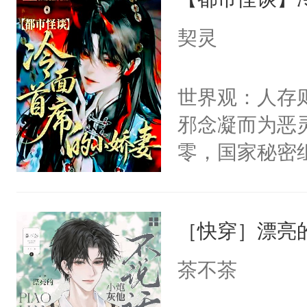
病，一个个的
上了还是无动
契灵
力跟男主称兄
间变脸背叛他
世界观：人存
的恶事他都对
邪念凝而为恶
一个权力滔天
零，国家秘密
右男主又报复
士，以武力、
个世界了。直
界分三性：男
他说：【您需
［快穿］漂亮
子嗣）。盘龙
年，存活下来
孤独成性，被
茶不茶
再说一遍。】
貌美送花郎，
世界苟活十年。