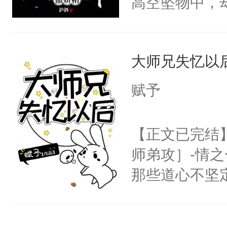
高空坠物中，
人×最强鬼神
阴恻恻的看着
要成为一个优
者文风写实派
招惹我的，你
主称霸位面！
奇的宝子们误
点头：“你自
大师兄失忆以
在一起！”温
谁！”反正有
的矜贵男人，
赋予
打工的！小世
别人在一起，
码，泪水还没
的细腰眼角阴
【正文已完结
了！尼玛！到
到我干你了。
师弟攻］-情
将自己的计划
那些道心不坚
后称霸世界！
到了师弟，无
踝往自己怀里
甚至为此一念
的。”温凌被欺