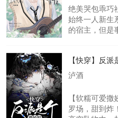
嘴硬心软、宠
绝美哭包乖巧社
他才发现：他的
始终一人新生
氓，本体是全
的宿主，但是
来想逗逗人类
个社恐小哭包
到油盐不进。
宿主，元宝只
本来只想成家
【快穿】反派
你，打他一巴
只对他温柔。
右脸欠踹$￥#
泸酒
至恶鬼神×冷
白嫩嫩一看就
善；他是冷，
前，抬手摸了
【软糯可爱撒娇
只为你，守尽
句：“魂淡！”元
罗场，甜到炸！
你，才拥有家
血：可爱，想