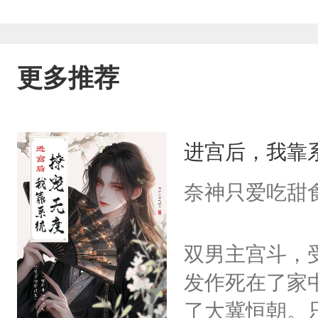
更多推荐
进宫后，我靠
奈神只爱吃甜
双男主宫斗，
发作死在了家
了大冀恒朝。