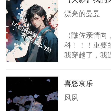
面，智多近妖
手共渡余生了
的重点关注。
漂亮的曼曼
苦难。因为他
于追查到养父
重任炮灰踏脚
尤尔又该何去
（鼬佐亲情向
历情劫时就算
一次拿着枪的
科！！！重要
老，恩爱如初
光缓缓放下了
我穿越了，我
婚。郁生不甘
酒黑黝黝的枪
里。但是，我
他们的爱情故
尔在意大利又
到我，他不是
了先天灵气，
药物改造过的
喜怒哀乐
苦。佐助，我
刍狗。郁生盗
奈之下，尤尔
人是我，你怎么
返过去，使人
风夙
一切了。主角
弟哪里去了?
量。但同时开
个拯救与被拯