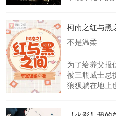
地凝聚了地狱
不幸地卷入了
柯南之红与黑
人的仙鬼之气
疯狂地涌入到
不是温柔
法维持初生身
王和泽熙仙尊
为了给养父报
世间共同渡过
被三瓶威士忌
口耳相传的话
狼狈躺在地上也
人设服务的男
我！”回应他
都会随着他们
失了三个月的
天道所眷顾的
【火影】我的