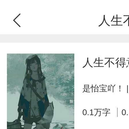
人生
人生不得
是怡宝吖！ |
0.1万字
0