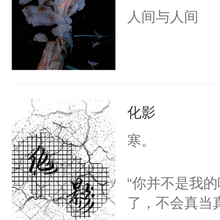
世界 一句话
面对这七世，
人间与人间
情？希望我的
里。欲知后事
观看。
门万人嫌大师
地下情人x深
军府小公子x
刺客x武林正
化影
帝x十八线的
寒。
浓。初暑每入
首凭栏处。劝
“你并不是我
了，不会真当真