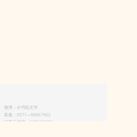
微博：@书耽文学
客服：0571—88667962
问题反馈群：630611933
版权业务联系人-淡风 QQ：
3614922414（加好友请备注合作来意）