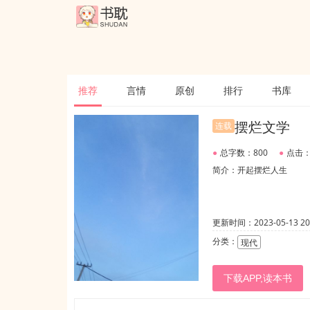
推荐
言情
原创
排行
书库
摆烂文学
连载
●
总字数：800
●
点击：
简介：开起摆烂人生
更新时间：2023-05-13 20:
分类：
现代
下载APP,读本书