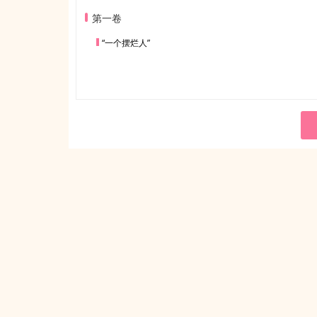
第一卷
“一个摆烂人”