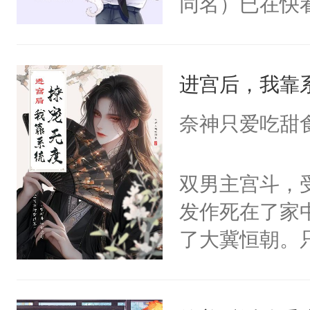
同名）已在快
叭！】1V1
统界里面有个
进宫后，我靠
成为所有白莲
I，他们决定
奈神只爱吃甜
学子，莫之阳
莲花可不止有
双男主宫斗，
点脑袋，看着
发作死在了家
常见问题一：
了大冀恒朝。
教科书版：“
己的世界，并
样。”莫之阳
王名为云胤，
母的微笑：“