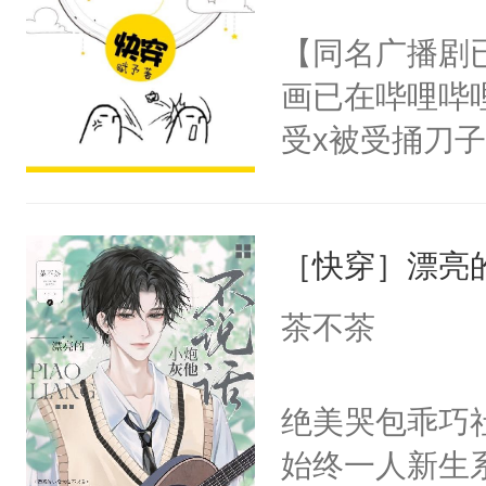
名蛇蛇，跟人
不愧是大佬，
【同名广播剧
不知道，那小
悉，嗷？这不
画已在哔哩哔
头，魔尊墨宴
可以先看仙帝
受x被受捅刀
宴：柳折枝你
派，他的任务
飞魄散！第二
一位合适的男
们竟然欺负你
［快穿］漂亮
病，一个个的
宴：要不你跟
上了还是无动
茶不茶
来……“蛇蛇
力跟男主称兄
好，别人都想
间变脸背叛他
绝美哭包乖巧社
堂魔尊……行
的恶事他都对
始终一人新生
位，当日就抢