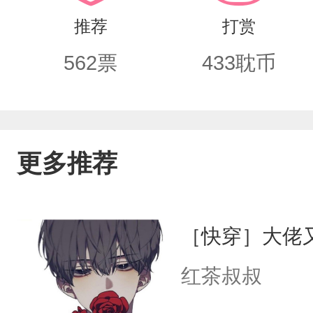
真痴汉宠妻狂魔大佬攻】
推荐
打赏
562
票
433
耽币
更多推荐
［快穿］大佬
红茶叔叔