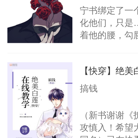
宁书绑定了一
化他们，只是
着他的腰，勾
角落，捏着他
尝尝。”当红
【快穿】绝美
来，给老公亲
用力——为你
搞钱
糖专业户，不
（新书谢谢《
攻慎入！希望