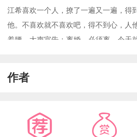
江希喜欢一个人，撩了一遍又一遍，得
他。不喜欢就不喜欢吧，得不到心，人
着腰，大声宣告：离婚，必须离，今天
出口的，却只有稀碎的求饶声。所有人
是迫于无奈。却没人知道，夜深人静时
作者
低声唤着“希希”。那目光，恨不得将人
宝，却误以为他属于别人，故而对他态
奋十足，难以自抑，以致失控，你能理解
赴，超甜超宠，双洁，表面乖巧身娇体软