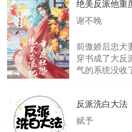
绝美反派他重
惜被人暗害，
留看着面前这
绝。主神知晓
谢不晚
人，突然醒悟
顾云去到大冀
问题二：废后
朝，一个从未
前傲娇后忠犬
卫天还没亮，
为三种性别。
穿书成了大反
腰：“陛下，
构与男子相同
气的系统没收
不好了！”“那
了一颗红色的
成了没用的废
扣到怀里，安
得不开始在后
说他可怜，却
顶替白莲花的
人，最终坐上
反派洗白大法
用见人，因为
小白莲：“嘤嘤
言神龙见首不
胡说，我没碰
赋予
想见人。没有
这是你舅妈，快