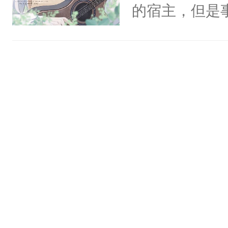
一个权力滔天
的宿主，但是
神偏执：不许
右男主又报复
个社恐小哭包
腿，把你锁在
个世界了。直
宿主，元宝只
有人养？还有
他说：【您需
你，打他一巴
种威胁手段没
年，存活下来
右脸欠踹$￥#
他是社恐，墨
再说一遍。】
白嫩嫩一看就
哄：祖宗，求
世界苟活十年。
前，抬手摸了
不出去啊……1
句：“魂淡！”元
血：可爱，想
阴恻恻的看着
招惹我的，你