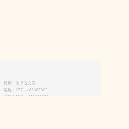
微博：@书耽文学
客服：0571—88667962
问题反馈群：630611933
版权业务联系人-淡风 QQ：
3614922414（加好友请备注合作来意）