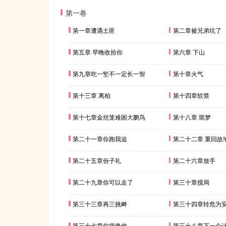
第一卷
第一章遭遇土匪
第二章被兄弟坑了
第五章 早晚收拾你
第六章 下山
第九章吃一堑不一定长一智
第十章火气
第十三章 离柏
第十四章软禁
第十七章金丝笼难困大鹏鸟
第十八章 噩梦
第二十一章你跑我追
第二十二章 重回故
第二十五章份子礼
第二十六章放手
第二十九章你可以走了
第三十章搅局
第三十三章再三挑衅
第三十四章转危为
第三十七章你很像他
第三十八章下一个