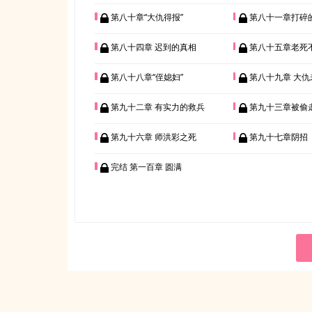
第八十章“大仇得报”
第八十一章打碎
第八十四章 迟到的真相
第八十五章老死
第八十八章“侄媳妇”
第八十九章 大仇
第九十二章 有实力的救兵
第九十三章被偷
第九十六章 师洪彩之死
第九十七章阴招
完结 第一百章 圆满