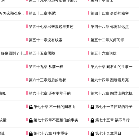
 怎么那么多废话
第四十三章 折腾
第四十四章 身份的秘密
第四十七章出来混迟早要还
第四十八章 你离我远点
第五十一章没有线索
第五十二章兴师问罪
像回到了十六年前
第五十五章照顾
第五十六章说媒
第五十九章 从前一样
第六十章 阎君山的往事一
第六十三章最后的晚餐
第六十四章 翻墙看月亮
怕晚
第六十七章 还有更能干的
第六十八章 阎君山的危机
第七十章 不一样的阎君山
第七十一章怀疑的种子
较量
第七十四章不愿相信的事实
第七十五章 祸不单行
西山
第七十八章 往事重提
第七十九章忌日