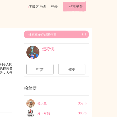
作者平台
下载客户端
登录
进亦忧
到令人闻
长得英俊
打赏
催更
天，大当
粉丝榜
橙大鱼
358币
月下对酌
300币