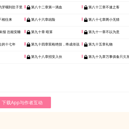
的牙咽到肚子里
第八十二章第一滴血
第八十三章不速之客
不相往来
第八十六章凶险
第八十七章两小无猜
未报 岂能安睡
第九十章 暗算
第九十一章不以为意
走的十七年
第九十四章双枪绝技，终成传说
第九十五章礼物
第九十八章招安入伙
第九十九章万事俱备只欠
下载App与作者互动