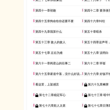
第四十一章初吻
第四十二章 要亲便亲
第四十五章狗命给你还要不要
第四十六章纠结
第四十九章我算什么
第五十章暗杀
第五十三章 敌人的敌人
第五十四章这声哥，好
第五十七章 左右为难
第五十八章 说明白
第六十一章阎君山的往事二
第六十二章 怀疑
第六十五章家道中落，没什么好说的
第六十六章 好饭不
看这里，上架感言
第六十九章摊牌
第七十二章稳定军心
第七十三章 暗中
第七十六章欺人太甚
第七十七章日薄