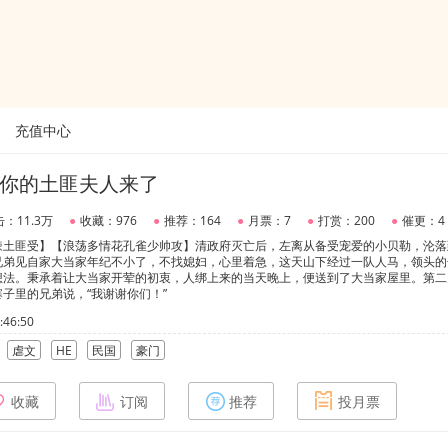
充值中心
你的土匪夫人来了
：11.3万
●
收藏：976
●
推荐：164
●
月票：7
●
打赏：200
●
催更：4
辣土匪受】【浪荡多情花孔雀少帅攻】清政府灭亡后，左离从备受宠爱的小贝勒，沦落
兄弟见自家大当家年纪不小了，不找媳妇，心里着急，这天山下经过一队人马，领头的
想法。秉承着让大当家开荤的初衷，人绑上来的当天晚上，便送到了大当家屋里。第二
子里的兄弟说，“我谢谢你们！”
46:50
虐文
HE
民国
豪门
收藏
订阅
推荐
投月票