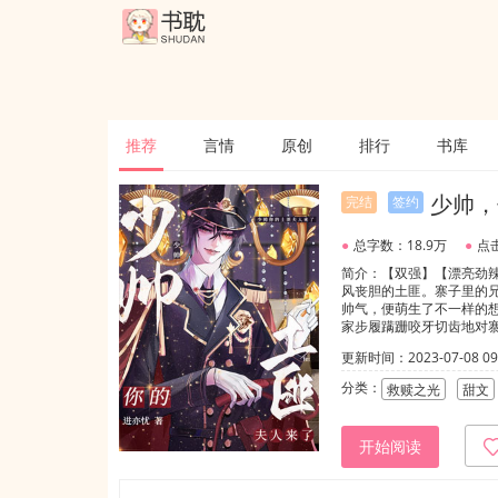
推荐
言情
原创
排行
书库
少帅，
完结
签约
●
总字数：18.9万
●
点击
简介：【双强】【漂亮劲
风丧胆的土匪。寨子里的
帅气，便萌生了不一样的
家步履蹒跚咬牙切齿地对寨
更新时间：2023-07-08 09:
分类：
救赎之光
甜文
开始阅读