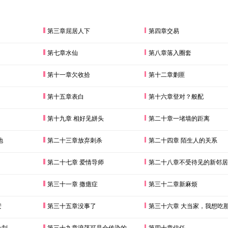
第三章屈居人下
第四章交易
第七章水仙
第八章落入圈套
第十一章欠收拾
第十二章剿匪
第十五章表白
第十六章登对？般配
第十九章 相好见姘头
第二十章一堵墙的距离
地
第二十三章放弃刺杀
第二十四章 陌生人的关系
第二十七章 爱情导师
第二十八章不受待见的新邻居
第三十一章 撒癔症
第三十二章新麻烦
安
第三十五章没事了
第三十六章 大当家，我想吃
计划
第三十九章浪荡可是会传染的
第四十章信任