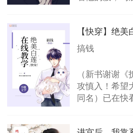
角落，捏着他
尝尝。”当红
【快穿】绝美
来，给老公亲
用力——为你
搞钱
糖专业户，不
（新书谢谢《
攻慎入！希望
同名）已在快
叭！】1V1
统界里面有个
进宫后，我靠