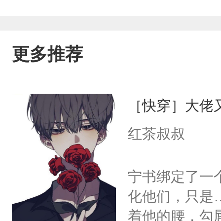
实则腹黑心机绿茶主角受：“哥哥～呜～
攻：“咳咳，看你可怜没人要，我们试试？
更多推荐
度给劳资收回去”目中无人风流成性黑老大
把想说的话给劳资咽回去”PS：①强强
［快穿］大佬
人，受就是很强，不接受反驳②文笔不
红茶叔叔
宁书绑定了一
化他们，只是
着他的腰，勾