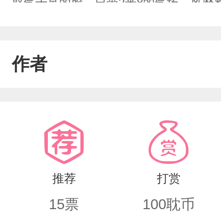
惑气十足的脸，自带2米8的气场。风靡
不屑“我不过就是拿了个你们都想要的第
拜：“主，真厉害”某人痴狂的看着他“老
作者
实则是一个杀手，在黑色地带一手遮天
受？！他表面教着书，但之前不服气他
仿佛能盯出个无底洞。黑色地带的人更为
某人“下面都是我的手下败将”投怀送抱
有意～不如我们…”江逸“你是男的，况
推荐
打赏
男，咱俩爱情观不同，不合适”死缠烂打
15
票
100
耽币
饭！不然我就一直缠着你！”江逸“行”.