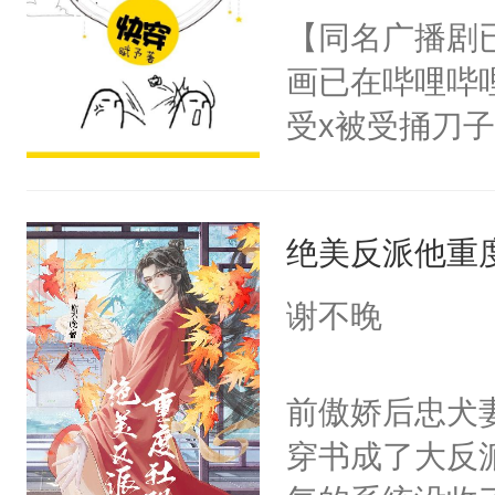
朝，一个从未
【同名广播剧
卫天还没亮，
为三种性别。
画已在哔哩哔
腰：“陛下，
构与男子相同
受x被受捅刀
不好了！”“那
了一颗红色的
派，他的任务
扣到怀里，安
得不开始在后
一位合适的男
顶替白莲花的
人，最终坐上
绝美反派他重
病，一个个的
小白莲：“嘤嘤
上了还是无动
胡说，我没碰
谢不晚
力跟男主称兄
这是你舅妈，快
间变脸背叛他
不愧是大佬，
前傲娇后忠犬
的恶事他都对
悉，嗷？这不
穿书成了大反
一个权力滔天
可以先看仙帝