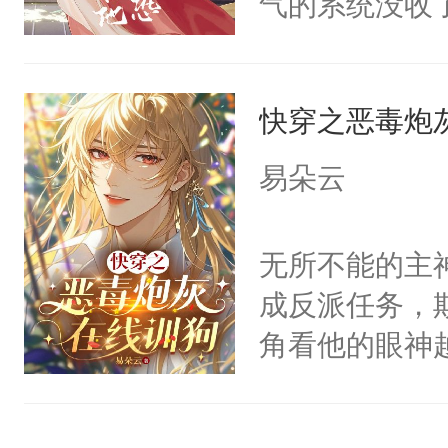
气的系统没收
右男主又报复
成了没用的废
个世界了。直
说他可怜，却
他说：【您需
快穿之恶毒炮
用见人，因为
年，存活下来
言神龙见首不
易朵云
再说一遍。】
想见人。没有
世界苟活十年。
名蛇蛇，跟人
无所不能的主
不知道，那小
成反派任务，
头，魔尊墨宴
角看他的眼神
宴：柳折枝你
只为了让小主
飞魄散！第二
为了给娇气小
们竟然欺负你