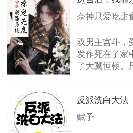
成为所有白莲
I，他们决定
奈神只爱吃甜
学子，莫之阳
莲花可不止有
双男主宫斗，
点脑袋，看着
发作死在了家
常见问题一：
了大冀恒朝。
教科书版：“
己的世界，并
样。”莫之阳
王名为云胤，
母的微笑：“
反派洗白大法
惜被人暗害，
留看着面前这
绝。主神知晓
赋予
人，突然醒悟
顾云去到大冀
问题二：废后