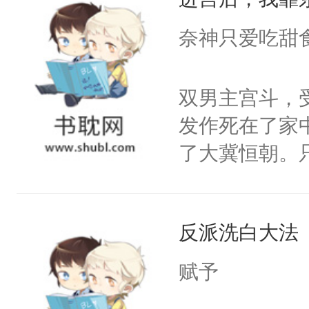
成为所有白莲
I，他们决定
奈神只爱吃甜
学子，莫之阳
莲花可不止有
双男主宫斗，
点脑袋，看着
发作死在了家
常见问题一：
了大冀恒朝。
教科书版：“
己的世界，并
样。”莫之阳
王名为云胤，
母的微笑：“
反派洗白大法
惜被人暗害，
留看着面前这
绝。主神知晓
赋予
人，突然醒悟
顾云去到大冀
问题二：废后