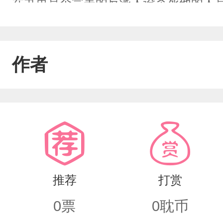
在书里是个完美的反派人设杀死他的人是
噩的做了一个梦，梦里在出现在一片满
型虫子带走时，出现了一道模糊的白影
作者
余池猛的睁开了双眼余池看着自己完好无
死。我这是在棺材里吗，好黑啊，怎么还
回事，而且为什么还光着身子，抬起手敲
自己放在柔软的床上，手又摸着他的脸
语“怎么会这么软呢”在索尔看来，余池
推荐
打赏
上，感受着身下的毛绒绒，还有近在眼
0
票
0
耽币
怎么办，这就是我的理想对象啊，这算