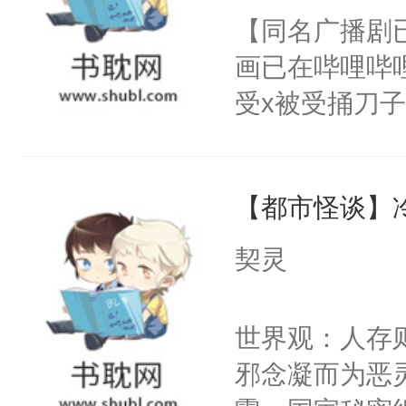
朝，一个从未
【同名广播剧
卫天还没亮，
为三种性别。
画已在哔哩哔
腰：“陛下，
构与男子相同
受x被受捅刀
不好了！”“那
了一颗红色的
派，他的任务
扣到怀里，安
得不开始在后
一位合适的男
顶替白莲花的
人，最终坐上
【都市怪谈】
病，一个个的
小白莲：“嘤嘤
上了还是无动
胡说，我没碰
契灵
力跟男主称兄
这是你舅妈，快
间变脸背叛他
不愧是大佬，
世界观：人存
的恶事他都对
悉，嗷？这不
邪念凝而为恶
一个权力滔天
可以先看仙帝