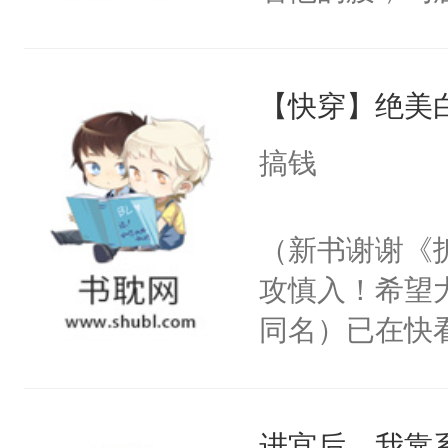
角落，捏着他
尝尝。”当红
【快穿】绝美
来，给老公亲
用力——为你
搞钱
糖专业户，不
（新书谢谢《
攻慎入！希望
同名）已在快
叭！】1V1
统界里面有个
进宫后，我靠