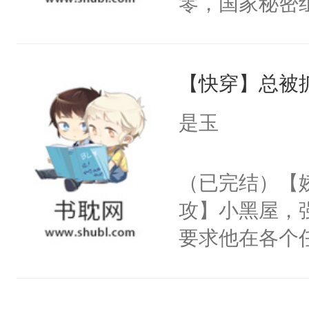
零，国家秘密
右男主又报复
士，以武力、
个世界了。直
界分三性：男
他说：【您需
【快穿】总被
子嗣）。盘龙
年，存活下来
孤独成性，被
是玉
再说一遍。】
貌美送花郎，
世界苟活十年。
嘴硬心软、宠
（已完结）【
他才发现：他的
攻】小黑屋，
氓，本体是全
要求他在各个
来想逗逗人类
世界，他任务
到油盐不进。
对劲……患有
本来只想成家