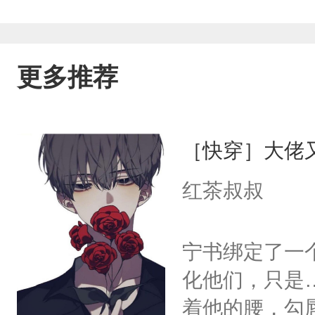
更多推荐
［快穿］大佬
红茶叔叔
宁书绑定了一
化他们，只是
着他的腰，勾