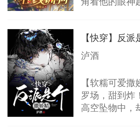
角看他的眼神
宴：柳折枝你
只为了让小主
飞魄散！第二
为了给娇气小
们竟然欺负你
【快穿】反派
后，竟然是为
宴：要不你跟
拥住了日思夜
泸酒
来……“蛇蛇
好，别人都想
【软糯可爱撒娇
堂魔尊……行
罗场，甜到炸！
位，当日就抢
高空坠物中，
神偏执：不许
要成为一个优
腿，把你锁在
主称霸位面！
有人养？还有