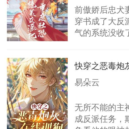
间变脸背叛他
前傲娇后忠犬
的恶事他都对
穿书成了大反
一个权力滔天
气的系统没收
右男主又报复
成了没用的废
个世界了。直
说他可怜，却
他说：【您需
快穿之恶毒炮
用见人，因为
年，存活下来
言神龙见首不
易朵云
再说一遍。】
想见人。没有
世界苟活十年。
名蛇蛇，跟人
无所不能的主
不知道，那小
成反派任务，
头，魔尊墨宴