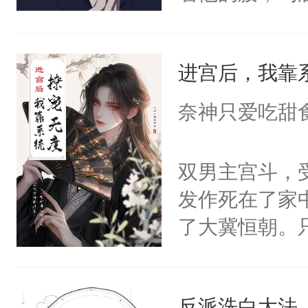
角落，捏着他
尝尝。”当红
进宫后，我靠
来，给老公亲
用力——为你
奈神只爱吃甜
糖专业户，不
双男主宫斗，
发作死在了家
了大冀恒朝。
己的世界，并
王名为云胤，
反派洗白大法