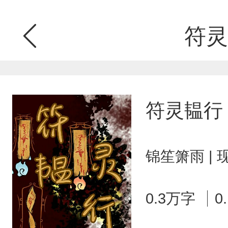
符灵
符灵韫行
锦笙箫雨 |
0.3万字
0