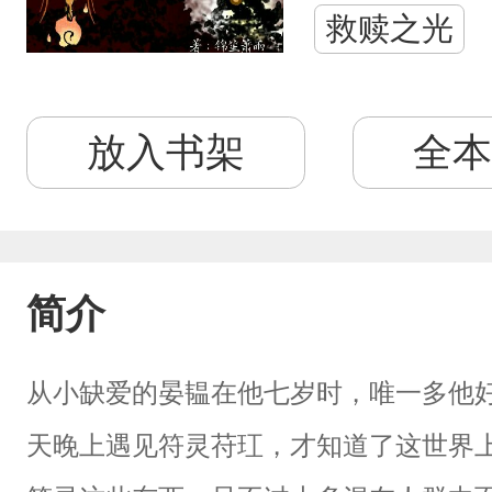
救赎之光
放入书架
全本
简介
从小缺爱的晏韫在他七岁时，唯一多他
天晚上遇见符灵苻玒，才知道了这世界