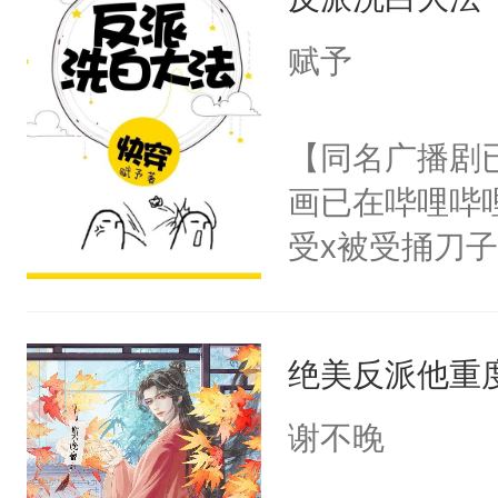
惜被人暗害，
绝。主神知晓
赋予
顾云去到大冀
朝，一个从未
【同名广播剧
为三种性别。
画已在哔哩哔
构与男子相同
受x被受捅刀
了一颗红色的
派，他的任务
得不开始在后
一位合适的男
人，最终坐上
绝美反派他重
病，一个个的
上了还是无动
谢不晚
力跟男主称兄