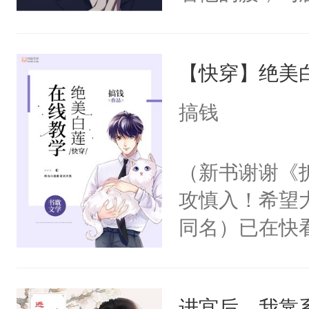
角落，捏着他
尝尝。”当红
【快穿】绝美
来，给老公亲
用力——为你
搞钱
糖专业户，不
（新书谢谢《
攻慎入！希望
同名）已在快
叭！】1V1
统界里面有个
进宫后，我靠