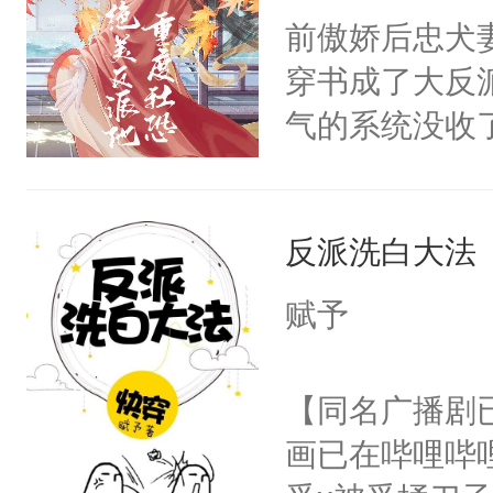
朝，一个从未
前傲娇后忠犬
卫天还没亮，
为三种性别。
穿书成了大反
腰：“陛下，
构与男子相同
气的系统没收
不好了！”“那
了一颗红色的
成了没用的废
扣到怀里，安
得不开始在后
说他可怜，却
顶替白莲花的
人，最终坐上
反派洗白大法
用见人，因为
小白莲：“嘤嘤
言神龙见首不
胡说，我没碰
赋予
想见人。没有
这是你舅妈，快
名蛇蛇，跟人
不愧是大佬，
【同名广播剧
不知道，那小
悉，嗷？这不
画已在哔哩哔
头，魔尊墨宴
可以先看仙帝