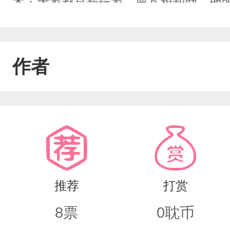
本：大家都是新玩家，要互相帮助。他的
是玩家你就完蛋了。当事人：……6。
任妻子，疯狂医院里即将“成熟”的实验
作者
望。有人在游戏中寻找自我，痛击BOSS
事人：（温柔微笑）乖，我下手超快，不
强强，双洁」
推荐
打赏
8
票
0
耽币