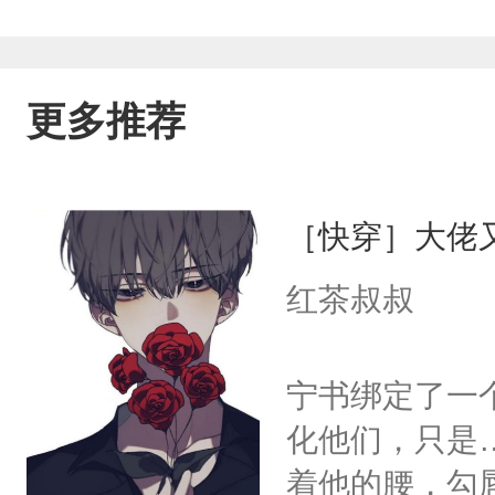
更多推荐
［快穿］大佬
红茶叔叔
宁书绑定了一
化他们，只是
着他的腰，勾