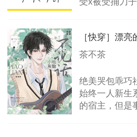
受x被受捅刀
宴：柳折枝你
派，他的任务
飞魄散！第二
一位合适的男
们竟然欺负你
［快穿］漂亮
病，一个个的
宴：要不你跟
上了还是无动
茶不茶
来……“蛇蛇
力跟男主称兄
好，别人都想
间变脸背叛他
绝美哭包乖巧社
堂魔尊……行
的恶事他都对
始终一人新生
位，当日就抢
一个权力滔天
的宿主，但是
神偏执：不许
右男主又报复
个社恐小哭包
腿，把你锁在
个世界了。直
宿主，元宝只
有人养？还有
他说：【您需