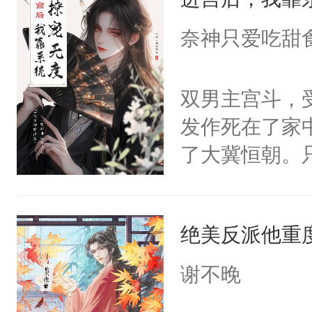
成为所有白莲
I，他们决定
奈神只爱吃甜
学子，莫之阳
莲花可不止有
双男主宫斗，
点脑袋，看着
发作死在了家
常见问题一：
了大冀恒朝。
教科书版：“
己的世界，并
样。”莫之阳
王名为云胤，
母的微笑：“
绝美反派他重
惜被人暗害，
留看着面前这
绝。主神知晓
谢不晚
人，突然醒悟
顾云去到大冀
问题二：废后