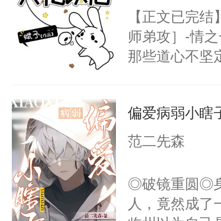
【正文已完结
师弟攻］-情
那些道心不坚
到了师弟，无
甚至为此一念
偏爱病弱小瞎
妄。当他看到
白，这一切终
范二先森
头。而宗门也
子，门下所有
◎破镜重圆◎
杀了同为魔道
人，竟然成了
绝于师门前。