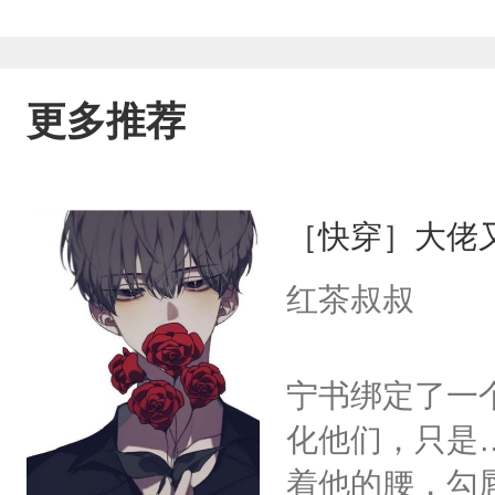
更多推荐
［快穿］大佬
红茶叔叔
宁书绑定了一
化他们，只是
着他的腰，勾