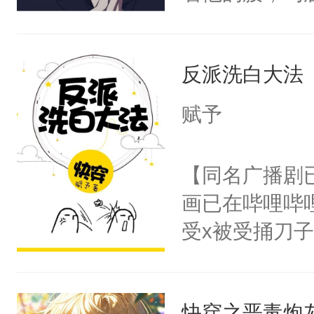
角落，捏着他
尝尝。”当红
反派洗白大法
来，给老公亲
用力——为你
赋予
糖专业户，不
【同名广播剧
画已在哔哩哔
受x被受捅刀
派，他的任务
一位合适的男
快穿之恶毒炮