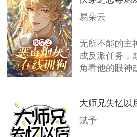
病，一个个的
上了还是无动
易朵云
力跟男主称兄
间变脸背叛他
无所不能的主
的恶事他都对
成反派任务，
一个权力滔天
角看他的眼神
右男主又报复
只为了让小主
个世界了。直
为了给娇气小
他说：【您需
大师兄失忆以
后，竟然是为
年，存活下来
拥住了日思夜
赋予
再说一遍。】
世界苟活十年。