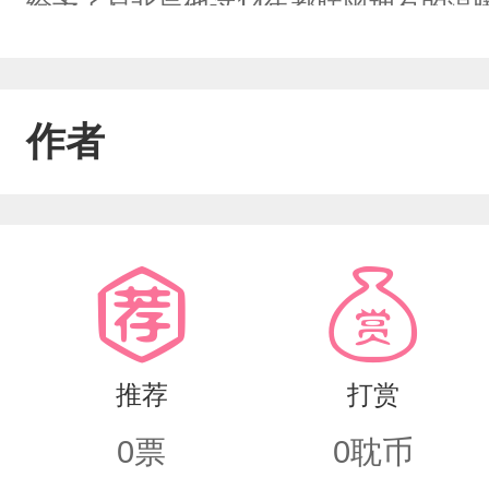
给予了易北辰他这14年都联曾拥有的温
官清只是想要报他自己的仇，把他当做复
官清送了易北辰一份大礼，一场大火让
作者
这个家族损失惨重，那一年的易北辰如
的地盘。不曾想3年后，上官清以新的
起来，把他变成自己的，他没有意识到
了易北辰的身份没有他想象的那么简单....
推荐
打赏
0
票
0
耽币