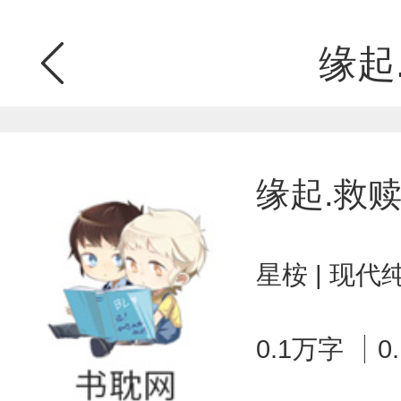
缘起
缘起.救
星桉 | 现代
0.1万字
0