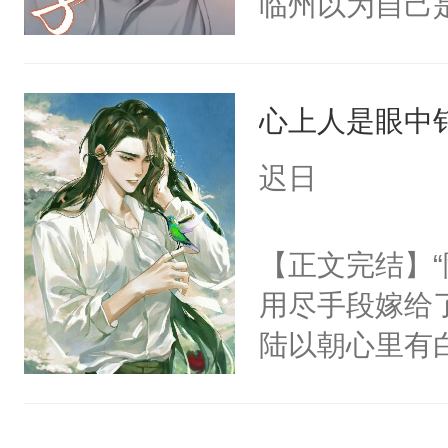
临州以为自己
了当年。回到
到这个小瞎子
个宗门成为正
不得自己去死
道吗？大师兄
心上人是眼中钉
二师兄了。乙
迟日
忘记了对二师
此便再好不过
【正文完结】
会给大师兄回
用尽手段嫁给了
现言烬就站在
陆以朝心里有
静。这一世，
星。强迫也好
只是师兄。-
们人前恩爱甜
情不比受少，