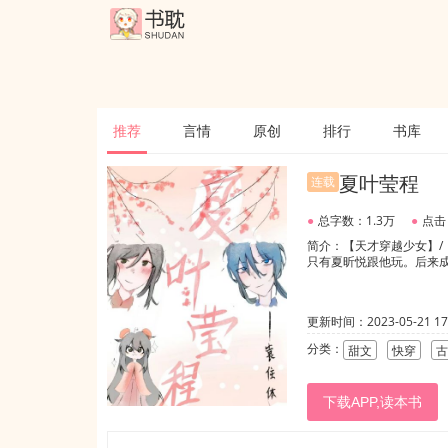
推荐
言情
原创
排行
书库
夏叶莹程
连载
●
总字数：1.3万
●
点击
简介：【天才穿越少女】/
只有夏昕悦跟他玩。后来
更新时间：2023-05-21 17:
分类：
甜文
快穿
古
下载APP,读本书