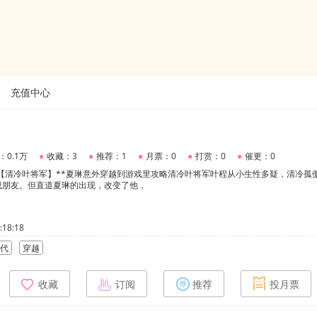
充值中心
：0.1万
●
收藏：3
●
推荐：1
●
月票：0
●
打赏：0
●
催更：0
【清冷叶将军】**夏琳意外穿越到游戏里攻略清冷叶将军叶程从小生性多疑，清冷孤
成朋友。但直道夏琳的出现，改变了他，
18:18
代
穿越
收藏
订阅
推荐
投月票