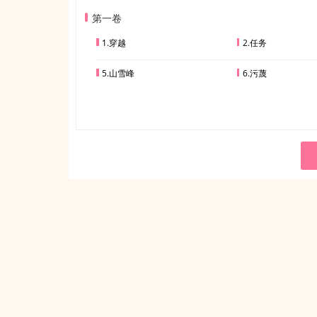
第一卷
1.穿越
2.任务
5.山雪峰
6.污蔑