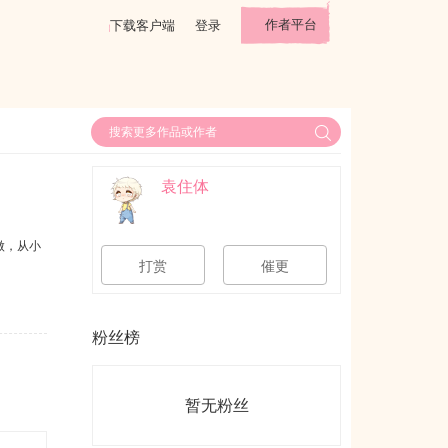
作者平台
下载客户端
登录
袁住体
傲，从小
打赏
催更
粉丝榜
暂无粉丝