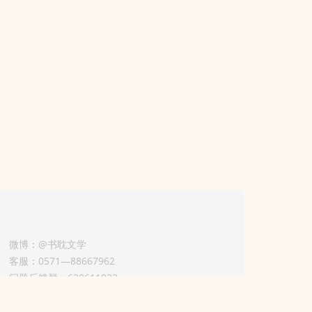
微博：@书耽文学
客服：0571—88667962
问题反馈群：630611933
版权业务联系人-淡风 QQ：
3614922414（加好友请备注合作来意）