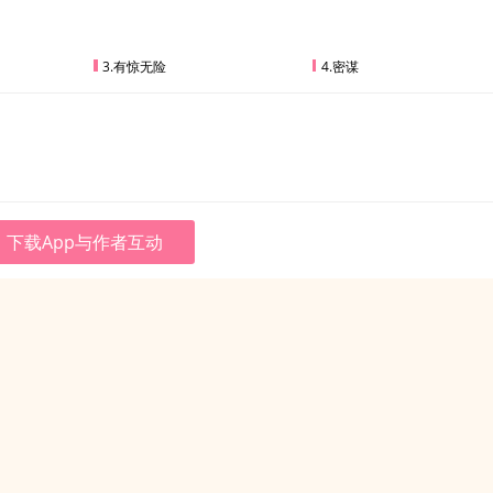
3.有惊无险
4.密谋
下载App与作者互动