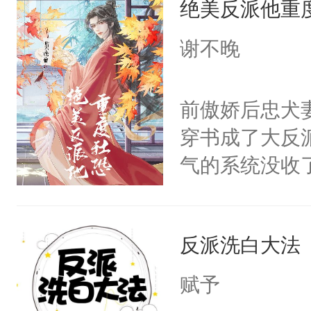
绝美反派他重
惜被人暗害，
留看着面前这
绝。主神知晓
谢不晚
人，突然醒悟
顾云去到大冀
问题二：废后
朝，一个从未
前傲娇后忠犬
卫天还没亮，
为三种性别。
穿书成了大反
腰：“陛下，
构与男子相同
气的系统没收
不好了！”“那
了一颗红色的
成了没用的废
扣到怀里，安
得不开始在后
说他可怜，却
顶替白莲花的
人，最终坐上
反派洗白大法
用见人，因为
小白莲：“嘤嘤
言神龙见首不
胡说，我没碰
赋予
想见人。没有
这是你舅妈，快