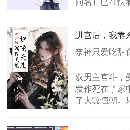
同名）已在快
叭！】1V1
统界里面有个
进宫后，我靠
成为所有白莲
I，他们决定
奈神只爱吃甜
学子，莫之阳
莲花可不止有
双男主宫斗，
点脑袋，看着
发作死在了家
常见问题一：
了大冀恒朝。
教科书版：“
己的世界，并
样。”莫之阳
王名为云胤，
母的微笑：“