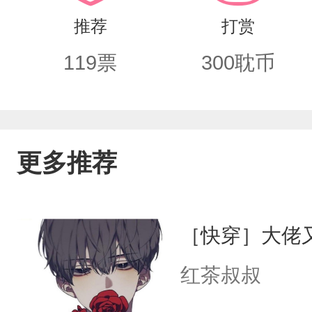
妻，我们一家三口永远都会在一起。”【腹
推荐
打赏
双洁，1v1，HE。2.有虐有甜，刀中找
119
票
300
耽币
更多推荐
［快穿］大佬
红茶叔叔