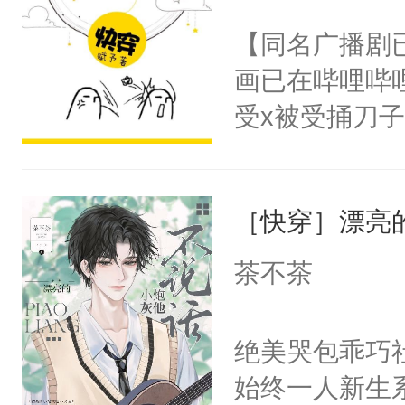
名蛇蛇，跟人
不愧是大佬，
【同名广播剧
不知道，那小
悉，嗷？这不
画已在哔哩哔
头，魔尊墨宴
可以先看仙帝
受x被受捅刀
宴：柳折枝你
派，他的任务
飞魄散！第二
一位合适的男
们竟然欺负你
［快穿］漂亮
病，一个个的
宴：要不你跟
上了还是无动
茶不茶
来……“蛇蛇
力跟男主称兄
好，别人都想
间变脸背叛他
绝美哭包乖巧社
堂魔尊……行
的恶事他都对
始终一人新生
位，当日就抢