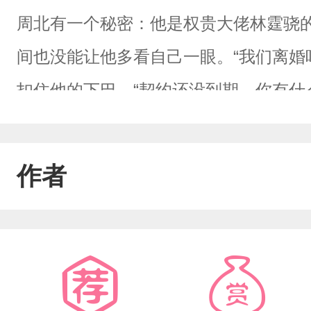
周北有一个秘密：他是权贵大佬林霆骁
间也没能让他多看自己一眼。“我们离婚吧
扣住他的下巴，“契约还没到期，你有什
的一切了，也不需要我再配合你演戏了
婚对我们来说是最好的结局，不是吗？”
作者
去，可后来他为什么却像疯了一样，拼
1、“小北，愿意跟我回去吗？”“林先
你什么？”2、“林先生，我知道我阻止
恳求你不要抹掉我是孩子另外一个父亲的