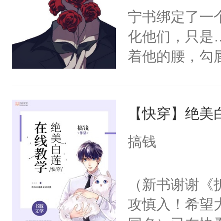
宁书绑定了一
化他们，只是
着他的腰，勾
角落，捏着他
尝尝。”当红
【快穿】绝美
来，给老公亲
用力——为你
搞钱
糖专业户，不
（新书谢谢《
攻慎入！希望