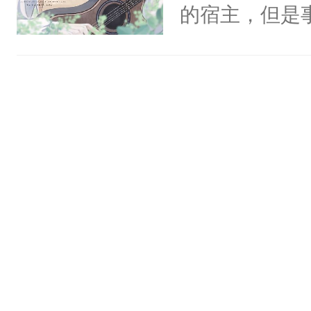
一个权力滔天
的宿主，但是
神偏执：不许
右男主又报复
个社恐小哭包
腿，把你锁在
个世界了。直
宿主，元宝只
有人养？还有
他说：【您需
你，打他一巴
种威胁手段没
年，存活下来
右脸欠踹$￥#
他是社恐，墨
再说一遍。】
白嫩嫩一看就
哄：祖宗，求
世界苟活十年。
前，抬手摸了
不出去啊……1
句：“魂淡！”元
血：可爱，想
阴恻恻的看着
招惹我的，你