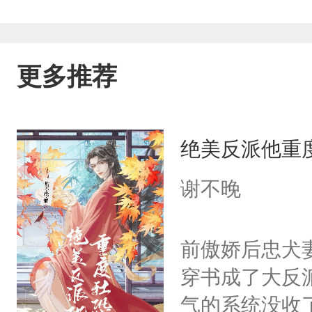
更多推荐
绝美反派他重
谢不晚
前傲娇后忠犬
穿书成了大反
气的系统没收