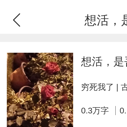
想活，
想活，是
穷死我了 |
0.3万字
0