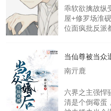
定！他要死外
不出去啊……1
乖软欲擒故纵
会给大师兄回
个被废的这么
屋+修罗场淮
现言烬就站在
轮椅，从家里
位面疯批反派
静。这一世，
的夜晚离家出
男人总会在第
只是师兄。-
快乐的风餐露
玩玩位面一:主
情不比受少，
椅漂移，和野
当仙尊被当众
哦。”淮砚戴
才任由受自毁。
地的束林秋，
外的价钱。”
中有穿越者！
南亓鹿
了。那个男人
器，欣赏他的神
不要吵架，友好
子贴贴。我见
男人的身份，
六界之主强悍
魔尊南北寒被
攥住脚腕。男
清是个倒霉蛋
椅的男人给收
砚，你没有选择