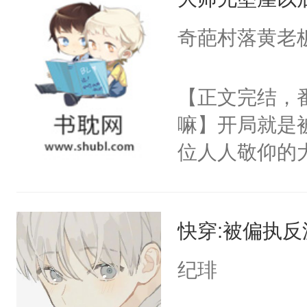
妄。当他看到
宴：要不你跟
白，这一切终
奇葩村落黄老
来……“蛇蛇
头。而宗门也
好，别人都想
子，门下所有
【正文完结，
堂魔尊……行
杀了同为魔道
嘛】开局就是
位，当日就抢
绝于师门前。
位人人敬仰的
神偏执：不许
了当年。回到
中，被魔尊南
腿，把你锁在
个宗门成为正
然最后捡回来
有人养？还有
道吗？大师兄
快穿:被偏执
要在病痛中度
种威胁手段没
二师兄了。乙
消失在夜空中
他是社恐，墨
纪琲
忘记了对二师
发霉了许久，
哄：祖宗，求
此便再好不过