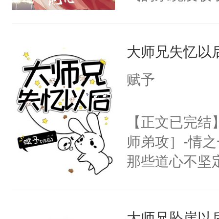
成了没用的废
说他可怜，却
大师兄失忆以
用见人，因为
言神龙见首不
赋予
想见人。没有
名蛇蛇，跟人
【正文已完结
不知道，那小
师弟攻］-情
头，魔尊墨宴
那些道心不坚
宴：柳折枝你
到了师弟，无
飞魄散！第二
甚至为此一念
们竟然欺负你
大师兄坠崖以