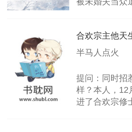
被未婚夫当众
体统！结果装
在这里……”
道他冷心冷情
香香贴贴呜呜
的手，哽咽道
满身灵力滋养
是因为他才坐
大的羽翼，揽
合欢宗主他天
日，人人同情
林秋那双清透
语。“我的小信
2：“宿问清，
火葬场虽迟但到
半马人点火
远……忠诚于
色轻蔑。“我
好了你的伤，
后，淮砚准备
天门结界，掳
果之后，我可
提问：同时招
住去路。男人
柳妄渊起初是
秋1v1双洁h
样？本人，1
压，倏然钳住他
味，即将一步
恳，受会恢复
进了合欢宗修
阅读tips:
个屁！柳妄渊
笔，不喜左上
精彩！恋爱前
西。2.主角均
没用，这人磕
（黑色版）：
他们说我是他
早就喜欢我了
权，非独家