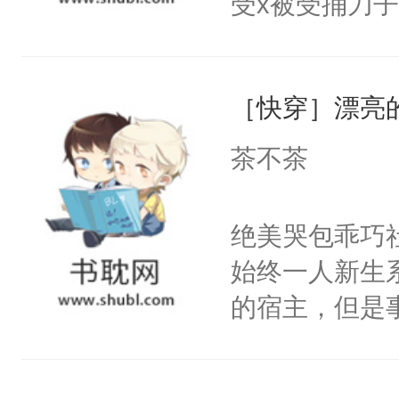
受x被受捅刀
宴：柳折枝你
派，他的任务
飞魄散！第二
一位合适的男
们竟然欺负你
［快穿］漂亮
病，一个个的
宴：要不你跟
上了还是无动
茶不茶
来……“蛇蛇
力跟男主称兄
好，别人都想
间变脸背叛他
绝美哭包乖巧社
堂魔尊……行
的恶事他都对
始终一人新生
位，当日就抢
一个权力滔天
的宿主，但是
神偏执：不许
右男主又报复
个社恐小哭包
腿，把你锁在
个世界了。直
宿主，元宝只
有人养？还有
他说：【您需