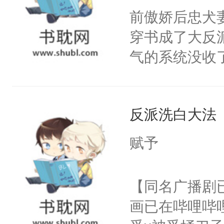
朝，一个从未
前傲娇后忠犬
卫天还没亮，
为三种性别。
穿书成了大反
腰：“陛下，
构与男子相同
气的系统没收
不好了！”“那
了一颗红色的
成了没用的废
扣到怀里，安
得不开始在后
说他可怜，却
顶替白莲花的
人，最终坐上
反派洗白大法
用见人，因为
小白莲：“嘤嘤
言神龙见首不
胡说，我没碰
赋予
想见人。没有
这是你舅妈，快
名蛇蛇，跟人
不愧是大佬，
【同名广播剧
不知道，那小
悉，嗷？这不
画已在哔哩哔
头，魔尊墨宴
可以先看仙帝