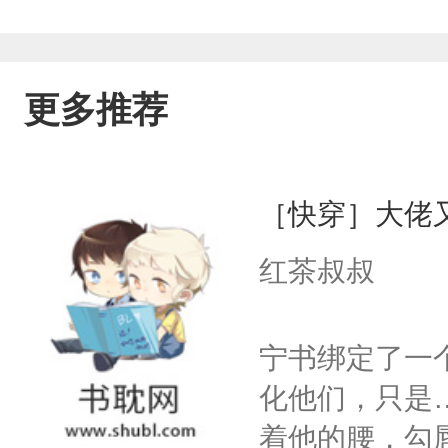
更多推荐
［快穿］大佬
红茶叔叔
宁书绑定了一
化他们，只是
着他的腰，勾