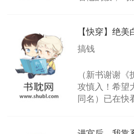
角落，捏着他
尝尝。”当红
【快穿】绝美
来，给老公亲
用力——为你
搞钱
糖专业户，不
（新书谢谢《
攻慎入！希望
同名）已在快
叭！】1V1
统界里面有个
进宫后，我靠