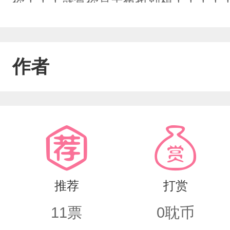
你！！！就算你是主角也别想！！！！！
闹…我好好的救个屁！就是…能不能把
开始了…（扶额）（一起兴起写的，不
作者
推荐
打赏
11
票
0
耽币