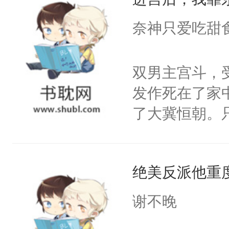
成为所有白莲
I，他们决定
奈神只爱吃甜
学子，莫之阳
莲花可不止有
双男主宫斗，
点脑袋，看着
发作死在了家
常见问题一：
了大冀恒朝。
教科书版：“
己的世界，并
样。”莫之阳
王名为云胤，
母的微笑：“
绝美反派他重
惜被人暗害，
留看着面前这
绝。主神知晓
谢不晚
人，突然醒悟
顾云去到大冀
问题二：废后