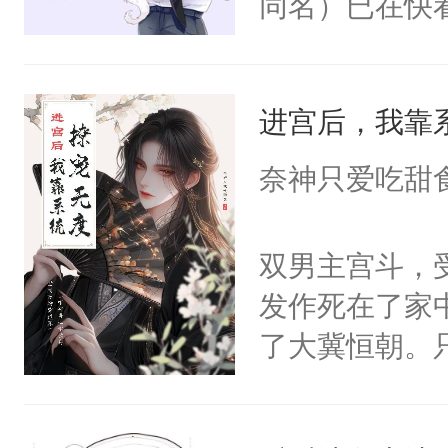
同名）已在快
叭！】1V1
统界里面有个
进宫后，我靠
成为所有白莲
I，他们决定
奈神只爱吃甜
学子，莫之阳
莲花可不止有
双男主宫斗，
点脑袋，看着
发作死在了家
常见问题一：
了大冀恒朝。
教科书版：“
己的世界，并
样。”莫之阳
王名为云胤，
母的微笑：“