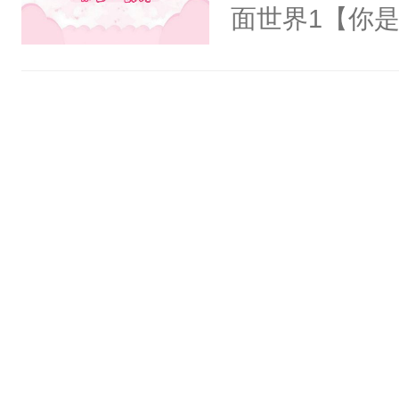
氓，本体是全
面世界1【你
来想逗逗人类
长大的竹马，
到油盐不进。
抢了你要给竹
本来只想成家
入住你家，愤
只对他温柔。
在转学生手上
至恶鬼神×冷
2【你是从大
善；他是冷，
学生，为了追
只为你，守尽
想到，青梅第
你，才拥有家
舍友，你暗搓
人×最强鬼神
不懂方言，你
者文风写实派
诉对方是夸赞
奇的宝子们误