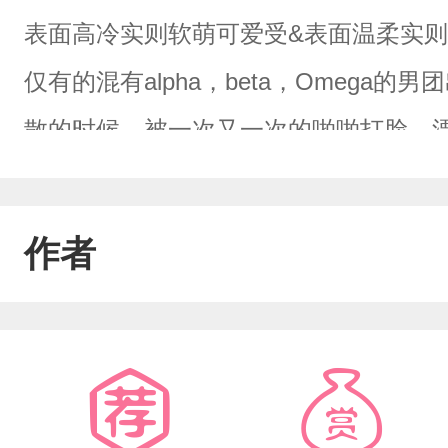
表面高冷实则软萌可爱受&表面温柔实
仅有的混有alpha，beta，Omeg
散的时候，被一次又一次的啪啪打脸，
顶流。明明长着一张漂亮软萌脸的小队
苟，严肃认真。背地里在全是玩偶的房
作者
天小队长去酒吧解闷，遇到一个奶味的al
遇见。直到过几天之后再次遇到，完了，奶
露的队长捂着马甲小心翼翼的跟奶味攻相处
团队采访：请问你对未来的另一半有什