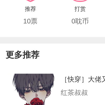
喜欢爱撒娇，哭鼻子的软萌Omega呢
推荐
打赏
己家的经纪人表情不对，祝肆转头说道
10
票
0
耽币
已经暴露的小队长哭兮兮，奶味alpha
祝肆都想喂我们小队长喝牛奶……当某
长喝够牛奶之后，准备暗搓搓准备秀恩
更多推荐
穿情侣装。粉丝：学人精！小情侣被拍
手打人的。经纪人谈话小情侣。祝肆：
［快穿］大佬
们在粉丝面前装作相亲相爱的样子。没
红茶叔叔