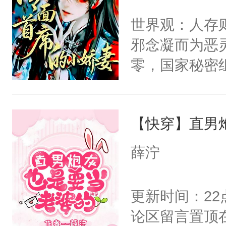
间变脸背叛他
不愧是大佬，
世界观：人存
的恶事他都对
悉，嗷？这不
邪念凝而为恶
一个权力滔天
可以先看仙帝
零，国家秘密
右男主又报复
士，以武力、
个世界了。直
界分三性：男
他说：【您需
【快穿】直男
子嗣）。盘龙
年，存活下来
孤独成性，被
薛泞
再说一遍。】
貌美送花郎，
世界苟活十年。
嘴硬心软、宠
更新时间：2
他才发现：他的
论区留言置顶