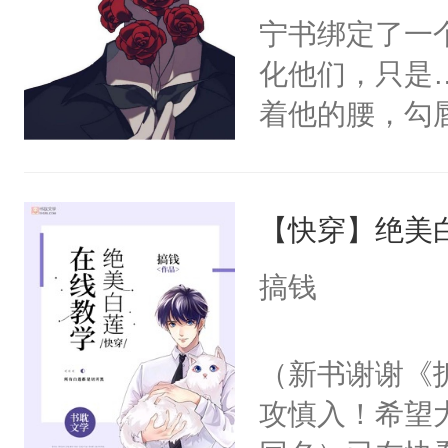
宁书绑定了一
化他们，只是
着他的腰，勾
角落，捏着他
尝尝。”当红
【快穿】绝美
来，给老公亲
用力——为你
搞钱
糖专业户，不
（新书谢谢《
攻慎入！希望