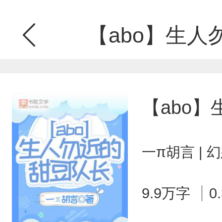
【abo】生人
【abo
一π胡言 |
9.9万字
0