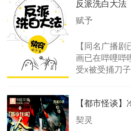
反派洗白大法
惜被人暗害，
留看着面前这
绝。主神知晓
赋予
人，突然醒悟
顾云去到大冀
问题二：废后
朝，一个从未
【同名广播剧
卫天还没亮，
为三种性别。
画已在哔哩哔
腰：“陛下，
构与男子相同
受x被受捅刀
不好了！”“那
了一颗红色的
派，他的任务
扣到怀里，安
得不开始在后
一位合适的男
顶替白莲花的
人，最终坐上
【都市怪谈】
病，一个个的
小白莲：“嘤嘤
上了还是无动
胡说，我没碰
契灵
力跟男主称兄
这是你舅妈，快