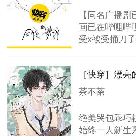
名蛇蛇，跟人
不愧是大佬，
【同名广播剧
不知道，那小
悉，嗷？这不
画已在哔哩哔
头，魔尊墨宴
可以先看仙帝
受x被受捅刀
宴：柳折枝你
派，他的任务
飞魄散！第二
一位合适的男
们竟然欺负你
［快穿］漂亮
病，一个个的
宴：要不你跟
上了还是无动
茶不茶
来……“蛇蛇
力跟男主称兄
好，别人都想
间变脸背叛他
绝美哭包乖巧社
堂魔尊……行
的恶事他都对
始终一人新生
位，当日就抢