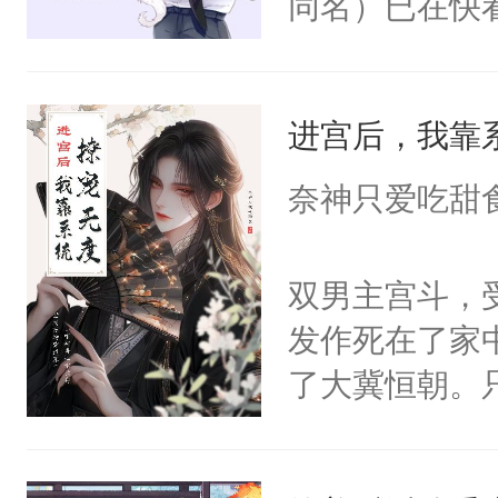
同名）已在快
叭！】1V1
统界里面有个
进宫后，我靠
成为所有白莲
I，他们决定
奈神只爱吃甜
学子，莫之阳
莲花可不止有
双男主宫斗，
点脑袋，看着
发作死在了家
常见问题一：
了大冀恒朝。
教科书版：“
己的世界，并
样。”莫之阳
王名为云胤，
母的微笑：“