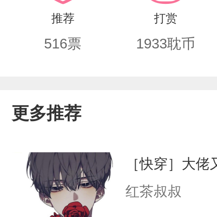
林遇见你，我就深爱你那碧色的眸子，我
推荐
打赏
上白色纱裙的楚糯，他闭眼轻嗅：“人类
516
票
1933
耽币
务的楚糯好不容易重获新生回到自己的
个莫名熟悉的高大的男人。他笑笑，衣冠
更多推荐
［快穿］大佬
红茶叔叔