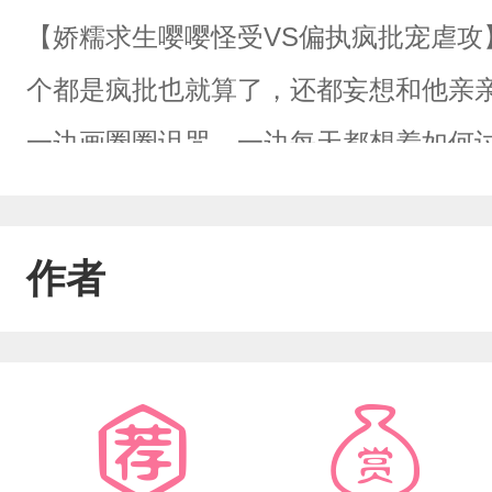
【娇糯求生嘤嘤怪受VS偏执疯批宠虐攻
个都是疯批也就算了，还都妄想和他亲
一边画圈圈诅咒，一边每天都想着如何
他们的愉悦度的同时，事情却朝着不可
军】将他禁锢在怀里：“在这大漠之中，
作者
忧。”说着，湿软的唇贴近他的唇：“弑
天的商业大佬】给他出资五百万：“我花
不拿点什么回报我？”双手掐住他的脖子
或许我就不恨你了。”【嗜血成性的西幻