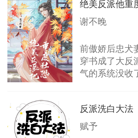
绝美反派他重
惜被人暗害，
留看着面前这
绝。主神知晓
谢不晚
人，突然醒悟
顾云去到大冀
问题二：废后
朝，一个从未
前傲娇后忠犬
卫天还没亮，
为三种性别。
穿书成了大反
腰：“陛下，
构与男子相同
气的系统没收
不好了！”“那
了一颗红色的
成了没用的废
扣到怀里，安
得不开始在后
说他可怜，却
顶替白莲花的
人，最终坐上
反派洗白大法
用见人，因为
小白莲：“嘤嘤
言神龙见首不
胡说，我没碰
赋予
想见人。没有
这是你舅妈，快