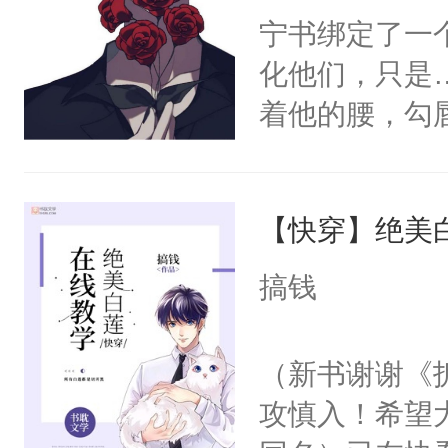
宁书绑定了一
化他们，只是
着他的腰，勾
角落，捏着他
尝尝。”当红
【快穿】绝美
来，给老公亲
用力——为你
搞钱
糖专业户，不
（新书谢谢《
攻慎入！希望