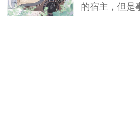
一个权力滔天
的宿主，但是
神偏执：不许
右男主又报复
个社恐小哭包
腿，把你锁在
个世界了。直
宿主，元宝只
有人养？还有
他说：【您需
你，打他一巴
种威胁手段没
年，存活下来
右脸欠踹$￥#
他是社恐，墨
再说一遍。】
白嫩嫩一看就
哄：祖宗，求
世界苟活十年。
前，抬手摸了
不出去啊……1
句：“魂淡！”元
血：可爱，想
阴恻恻的看着
招惹我的，你