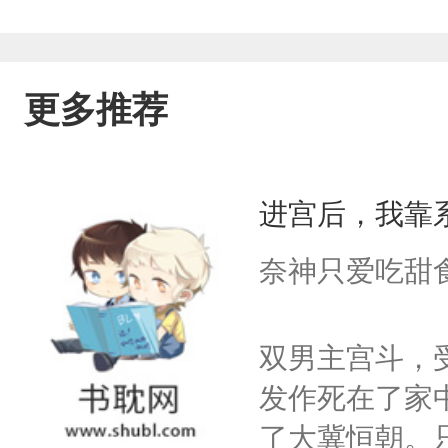
更多推荐
进宫后，我靠
奈神只爱吃甜
双男主宫斗，
发作死在了家
了大冀恒朝。