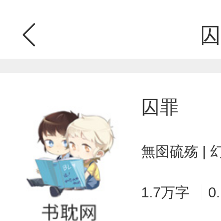
囚
囚罪
無囹硫殇 |
1.7万字
0