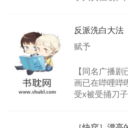
己的世界，并
王名为云胤，
反派洗白大法
惜被人暗害，
绝。主神知晓
赋予
顾云去到大冀
朝，一个从未
【同名广播剧
为三种性别。
画已在哔哩哔
构与男子相同
受x被受捅刀
了一颗红色的
派，他的任务
得不开始在后
一位合适的男
人，最终坐上
［快穿］漂亮