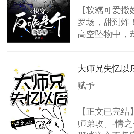
前，抬手摸了
【软糯可爱撒娇
句：“魂淡！”元
罗场，甜到炸！
血：可爱，想
高空坠物中，
阴恻恻的看着
要成为一个优
招惹我的，你
主称霸位面！
点头：“你自
大师兄失忆以
在一起！”温
谁！”反正有
的矜贵男人，
赋予
打工的！小世
别人在一起，
码，泪水还没
的细腰眼角阴
【正文已完结
了！尼玛！到
到我干你了。
师弟攻］-情
将自己的计划