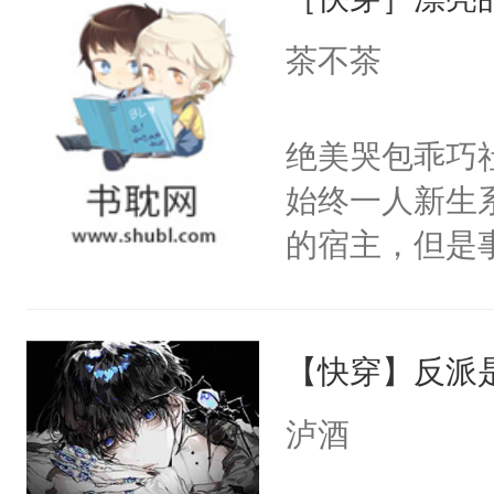
病，一个个的
上了还是无动
茶不茶
力跟男主称兄
间变脸背叛他
绝美哭包乖巧社
的恶事他都对
始终一人新生
一个权力滔天
的宿主，但是
右男主又报复
个社恐小哭包
个世界了。直
宿主，元宝只
他说：【您需
【快穿】反派
你，打他一巴
年，存活下来
右脸欠踹$￥#
泸酒
再说一遍。】
白嫩嫩一看就
世界苟活十年。