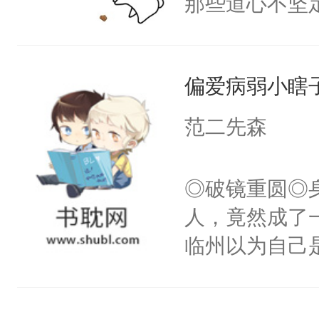
那些道心不坚
后称霸世界！
到了师弟，无
踝往自己怀里
甚至为此一念
的。”温凌被欺
偏爱病弱小瞎
妄。当他看到
轻一点亲好不
白，这一切终
范二先森
主拍桌对线:
头。而宗门也
走！”商业巨
子，门下所有
◎破镜重圆◎
按在桌子上，嗓
杀了同为魔道
人，竟然成了
身心干净！嘎
绝于师门前。
临州以为自己
解气！
了当年。回到
到这个小瞎子
个宗门成为正
不得自己去死
道吗？大师兄