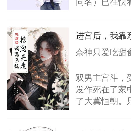
同名）已在快
叭！】1V1
统界里面有个
进宫后，我靠
成为所有白莲
I，他们决定
奈神只爱吃甜
学子，莫之阳
莲花可不止有
双男主宫斗，
点脑袋，看着
发作死在了家
常见问题一：
了大冀恒朝。
教科书版：“
己的世界，并
样。”莫之阳
王名为云胤，
母的微笑：“