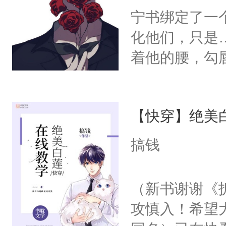
宁书绑定了一
化他们，只是
着他的腰，勾
角落，捏着他
尝尝。”当红
【快穿】绝美
来，给老公亲
用力——为你
搞钱
糖专业户，不
（新书谢谢《
攻慎入！希望