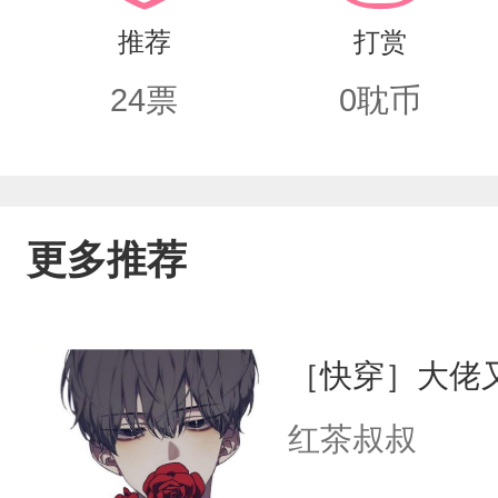
推荐
打赏
24
票
0
耽币
更多推荐
［快穿］大佬
红茶叔叔