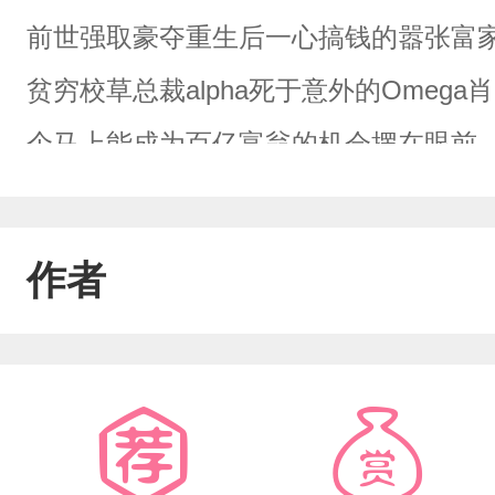
前世强取豪夺重生后一心搞钱的嚣张富家
贫穷校草总裁alpha死于意外的Ome
个马上能成为百亿富翁的机会摆在眼前
步，先解决掉与alpha老公王亦洲的四
己，不如对别人发疯。”肖熙：老子要钱
作者
亦洲：以前老婆信誓旦旦说我比钱更重
着面具的人也能谈真心么？伪装温柔忍
雅大度实则嫉妒心强心机深沉的A关键
强强