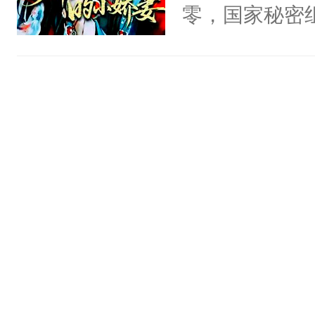
头，魔尊墨宴
零，国家秘密
宴：柳折枝你
士，以武力、
飞魄散！第二
界分三性：男
们竟然欺负你
子嗣）。盘龙
宴：要不你跟
孤独成性，被
来……“蛇蛇
貌美送花郎，
好，别人都想
嘴硬心软、宠
堂魔尊……行
他才发现：他的
位，当日就抢
氓，本体是全
神偏执：不许
来想逗逗人类
腿，把你锁在
到油盐不进。
有人养？还有