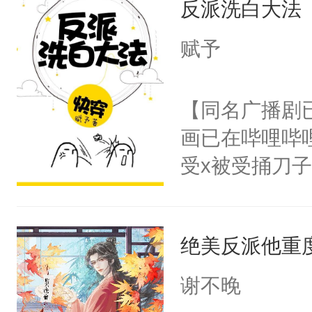
反派洗白大法
惜被人暗害，
留看着面前这
绝。主神知晓
赋予
人，突然醒悟
顾云去到大冀
问题二：废后
朝，一个从未
【同名广播剧
卫天还没亮，
为三种性别。
画已在哔哩哔
腰：“陛下，
构与男子相同
受x被受捅刀
不好了！”“那
了一颗红色的
派，他的任务
扣到怀里，安
得不开始在后
一位合适的男
顶替白莲花的
人，最终坐上
绝美反派他重
病，一个个的
小白莲：“嘤嘤
上了还是无动
胡说，我没碰
谢不晚
力跟男主称兄
这是你舅妈，快