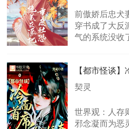
间变脸背叛他
不愧是大佬，
前傲娇后忠犬
的恶事他都对
悉，嗷？这不
穿书成了大反
一个权力滔天
可以先看仙帝
气的系统没收
右男主又报复
成了没用的废
个世界了。直
说他可怜，却
他说：【您需
【都市怪谈】
用见人，因为
年，存活下来
言神龙见首不
契灵
再说一遍。】
想见人。没有
世界苟活十年。
名蛇蛇，跟人
世界观：人存
不知道，那小
邪念凝而为恶