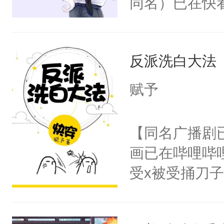
同名）已在快
叭！】1V1
统界里面有个
反派洗白大法
成为所有白莲
I，他们决定
赋予
学子，莫之阳
莲花可不止有
【同名广播剧
点脑袋，看着
画已在哔哩哔
常见问题一：
受x被受捅刀
教科书版：“
派，他的任务
样。”莫之阳
一位合适的男
母的微笑：“