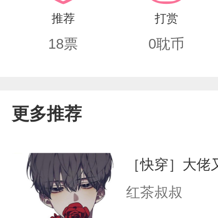
推荐
打赏
18
票
0
耽币
更多推荐
［快穿］大佬
红茶叔叔