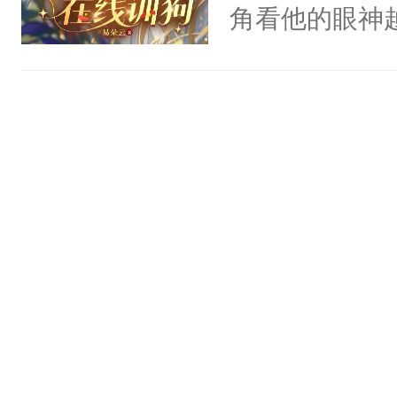
氓，本体是全
角看他的眼神
神偏执：不许
来想逗逗人类
只为了让小主
腿，把你锁在
到油盐不进。
为了给娇气小
有人养？还有
本来只想成家
后，竟然是为
种威胁手段没
只对他温柔。
拥住了日思夜
他是社恐，墨
至恶鬼神×冷
哄：祖宗，求
善；他是冷，
不出去啊……1
只为你，守尽
你，才拥有家
人×最强鬼神
者文风写实派
奇的宝子们误