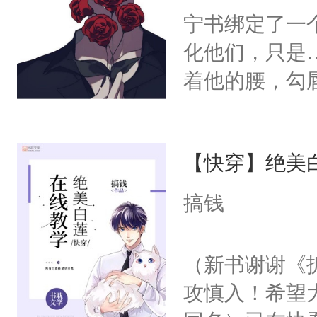
宁书绑定了一
化他们，只是
着他的腰，勾
角落，捏着他
尝尝。”当红
【快穿】绝美
来，给老公亲
用力——为你
搞钱
糖专业户，不
（新书谢谢《
攻慎入！希望