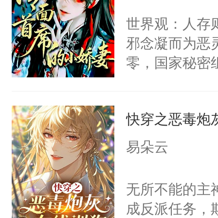
世界苟活十年。
名蛇蛇，跟人
不愧是大佬，
世界观：人存
不知道，那小
悉，嗷？这不
邪念凝而为恶
头，魔尊墨宴
可以先看仙帝
零，国家秘密
宴：柳折枝你
士，以武力、
飞魄散！第二
界分三性：男
们竟然欺负你
快穿之恶毒炮
子嗣）。盘龙
宴：要不你跟
孤独成性，被
易朵云
来……“蛇蛇
貌美送花郎，
好，别人都想
嘴硬心软、宠
无所不能的主
堂魔尊……行
他才发现：他的
成反派任务，
位，当日就抢