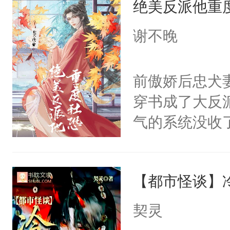
绝美反派他重
病，一个个的
留看着面前这
上了还是无动
谢不晚
人，突然醒悟
力跟男主称兄
问题二：废后
间变脸背叛他
前傲娇后忠犬
卫天还没亮，
的恶事他都对
穿书成了大反
腰：“陛下，
一个权力滔天
气的系统没收
不好了！”“那
右男主又报复
成了没用的废
扣到怀里，安
个世界了。直
说他可怜，却
顶替白莲花的
他说：【您需
【都市怪谈】
用见人，因为
小白莲：“嘤嘤
年，存活下来
言神龙见首不
胡说，我没碰
契灵
再说一遍。】
想见人。没有
这是你舅妈，快