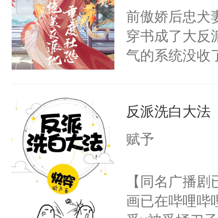
朝，一个从未
前傲娇后忠犬
卫天还没亮，
为三种性别。
穿书成了大反
腰：“陛下，
构与男子相同
气的系统没收
不好了！”“那
了一颗红色的
成了没用的废
扣到怀里，安
得不开始在后
说他可怜，却
顶替白莲花的
人，最终坐上
反派洗白大法
用见人，因为
小白莲：“嘤嘤
言神龙见首不
胡说，我没碰
赋予
想见人。没有
这是你舅妈，快
名蛇蛇，跟人
不愧是大佬，
【同名广播剧
不知道，那小
悉，嗷？这不
画已在哔哩哔
头，魔尊墨宴
可以先看仙帝