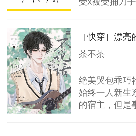
受x被受捅刀
宴：柳折枝你
派，他的任务
飞魄散！第二
一位合适的男
们竟然欺负你
［快穿］漂亮
病，一个个的
宴：要不你跟
上了还是无动
茶不茶
来……“蛇蛇
力跟男主称兄
好，别人都想
间变脸背叛他
绝美哭包乖巧社
堂魔尊……行
的恶事他都对
始终一人新生
位，当日就抢
一个权力滔天
的宿主，但是
神偏执：不许
右男主又报复
个社恐小哭包
腿，把你锁在
个世界了。直
宿主，元宝只
有人养？还有
他说：【您需