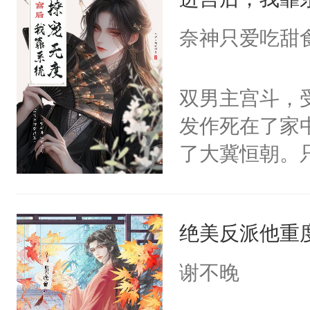
成为所有白莲
I，他们决定
奈神只爱吃甜
学子，莫之阳
莲花可不止有
双男主宫斗，
点脑袋，看着
发作死在了家
常见问题一：
了大冀恒朝。
教科书版：“
己的世界，并
样。”莫之阳
王名为云胤，
母的微笑：“
绝美反派他重
惜被人暗害，
留看着面前这
绝。主神知晓
谢不晚
人，突然醒悟
顾云去到大冀
问题二：废后