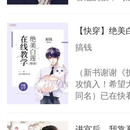
角落，捏着他
尝尝。”当红
【快穿】绝美
来，给老公亲
用力——为你
搞钱
糖专业户，不
（新书谢谢《
攻慎入！希望
同名）已在快
叭！】1V1
统界里面有个
进宫后，我靠