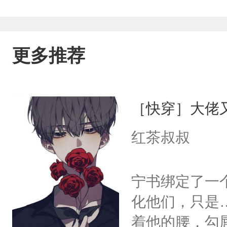
更多推荐
［快穿］大佬
红茶叔叔
宁书绑定了一
化他们，只是
着他的腰，勾