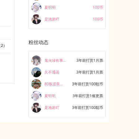
夏明明
100币
是池崽吖
100币
粉丝动态
2）
鬼火绿有事勿扰不弃坑
3年前打赏1月票
久不通函
3年前打赏1月票
80叛逆美少女
3年前打赏100耽币
夏明明
3年前打赏1催更票
是池崽吖
3年前打赏100耽币