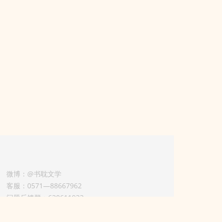
微博：@书耽文学
客服：0571—88667962
问题反馈群：630611933
版权业务联系人-淡风 QQ：
3614922414（加好友请备注合作来意）