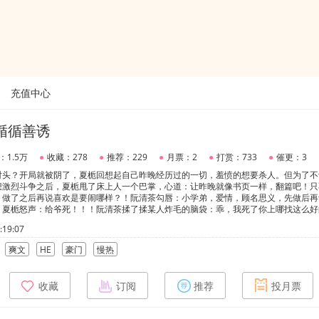
充值中心
循循善诱
：1.5万
●
收藏：278
●
推荐：229
●
月票：2
●
打赏：733
●
催更：3
对头？开局就被阴了，夏栀回想起自己昨晚经历过的一切，羞愤的想要杀人。但为了不
想激烈斗争之后，夏栀甩了床上人一个巴掌，心道：让昨晚就像书页一样，翻篇吧！只
，做了之后再说喜欢是要闹哪样？！阮清茶勾唇：小学弟，爱情，顾名思义，先做后再
。夏栀怒声：给爷死！！！阮清茶揉了揉某人炸毛的脑袋：乖，我死了你上哪找这么好
轻松搞笑〗【学生党不定时更新，见谅】【本书cp共3对，无奖竞猜】【警告⚠️有隐
19:07
爽文
HE
豪门
慢热
收藏
订阅
推荐
投月票