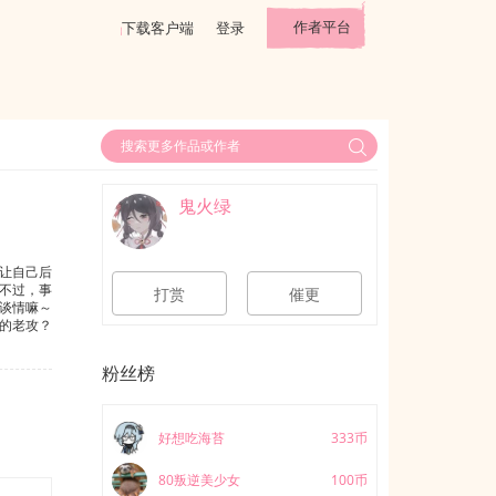
作者平台
下载客户端
登录
鬼火绿
让自己后
不过，事
打赏
催更
谈情嘛～
的老攻？
匿的“交通
粉丝榜
好想吃海苔
333币
80叛逆美少女
100币