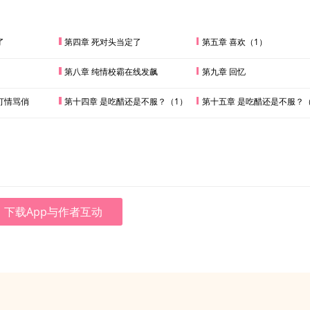
了
第四章 死对头当定了
第五章 喜欢（1）
第八章 纯情校霸在线发飙
第九章 回忆
打情骂俏
第十四章 是吃醋还是不服？（1）
第十五章 是吃醋还是不服？（
下载App与作者互动