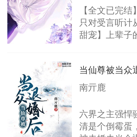
他决定远离渣
不出去啊……1
【全文已完结
会给大师兄回
上辈子在他临
只对受言听计
现言烬就站在
的商界大佬—
甜宠】上辈子
静。这一世，
门世家，传闻
渣男抛弃还夺
只是师兄。-
从不与人亲近
重生后，他踹
情不比受少，
无家可归的小
当仙尊被当众
一程的昳丽少
才任由受自毁。
怜很乖很软，
发现人生开挂
中有穿越者！
南亓鹿
红着脸，纤长
生免费大礼包
不要吵架，友好
朋友太乖了，
号帮他还原真
六界之主强悍
怕摔了。原来
就被收购，投
清是个倒霉蛋
终于明白了谁
上，他拿出少