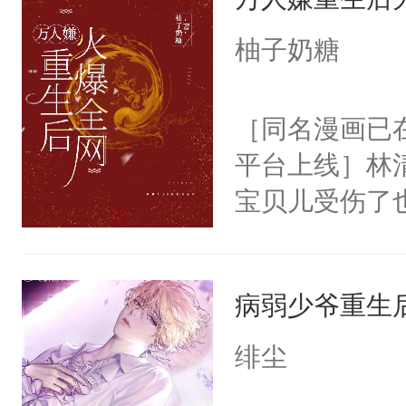
妄。当他看到
宴：要不你跟
白，这一切终
柚子奶糖
来……“蛇蛇
头。而宗门也
好，别人都想
子，门下所有
［同名漫画已
堂魔尊……行
杀了同为魔道
平台上线］林
位，当日就抢
绝于师门前。
宝贝儿受伤了
神偏执：不许
了当年。回到
人全身上下都
腿，把你锁在
个宗门成为正
美人受x冷漠
有人养？还有
道吗？大师兄
病弱少爷重生
痛觉，哪怕受
种威胁手段没
二师兄了。乙
被渣男欺骗，
他是社恐，墨
绯尘
忘记了对二师
打，最终在一
哄：祖宗，求
此便再好不过