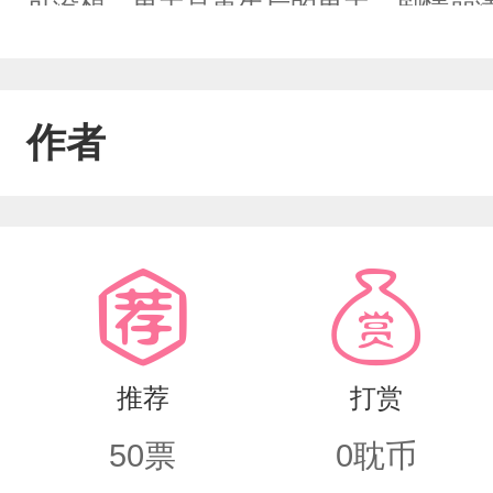
可没想，男主是重生后的男主。剧情崩
爱，私下里心怀鬼胎，互相伤害……楼霜
无憾！
作者
推荐
打赏
50
票
0
耽币