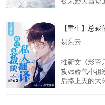
被未婚夫当众
晏天生没有痛
年纪小，但很
道他冷心冷情
不知道，每天
在商圈大杀四
满身灵力滋养
查一遍。②晏
观众：你TM
【重生】总裁
日，人人同情
长，晏晏给顾
世家中年龄最
2：“宿问清，
解释：我家小
易朵云
出，京圈老一
色轻蔑。“我
是爸爸，我是
后来，这位年
天门结界，掳
推新文《影帝
人都在好奇，
柳妄渊起初是
攻vs娇气小祖
谁。直到娱乐
味，即将一步
后捧上天的大
院。有人看到
个屁！柳妄渊
——【前期禁
苦口婆心：”
没用，这人磕
【1v1，双
逼名媛：哦豁
早就喜欢我了