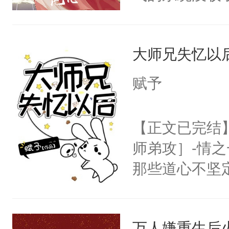
成了没用的废
说他可怜，却
大师兄失忆以
用见人，因为
言神龙见首不
赋予
想见人。没有
名蛇蛇，跟人
【正文已完结
不知道，那小
师弟攻］-情
头，魔尊墨宴
那些道心不坚
宴：柳折枝你
到了师弟，无
飞魄散！第二
甚至为此一念
们竟然欺负你
万人嫌重生后