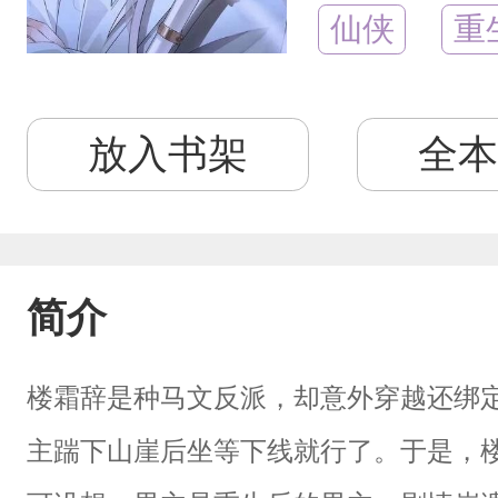
仙侠
重
放入书架
全本
简介
楼霜辞是种马文反派，却意外穿越还绑
主踹下山崖后坐等下线就行了。于是，