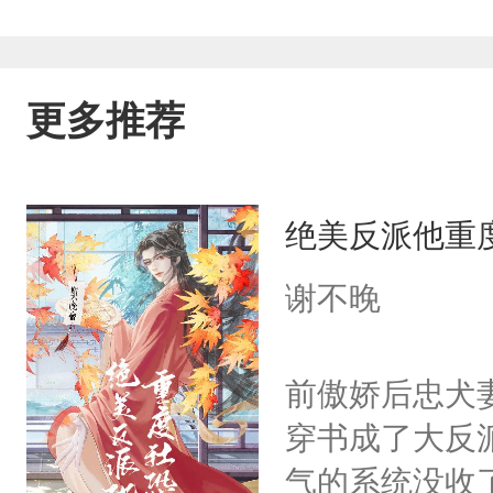
更多推荐
绝美反派他重
谢不晚
前傲娇后忠犬
穿书成了大反
气的系统没收