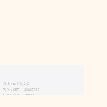
微博：@书耽文学
客服：0571—88667962
问题反馈群：630611933
版权业务联系人-淡风 QQ：
3614922414（加好友请备注合作来意）