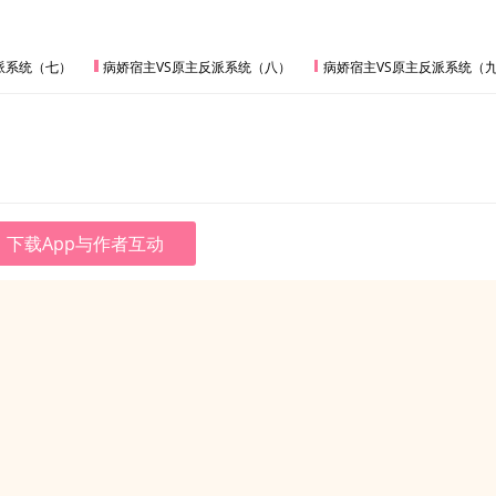
派系统（七）
病娇宿主VS原主反派系统（八）
病娇宿主VS原主反派系统（
下载App与作者互动