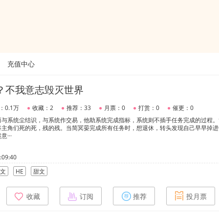
充值中心
？不我意志毁灭世界
：0.1万
●
收藏：2
●
推荐：33
●
月票：0
●
打赏：0
●
催更：0
而与系统尘结识，与系统作交易，他助系统完成指标，系统则不插手任务完成的过程。
将主角们死的死，残的残。当简冥晏完成所有任务时，想退休，转头发现自己早早掉进
···
09:40
文
HE
甜文
收藏
订阅
推荐
投月票