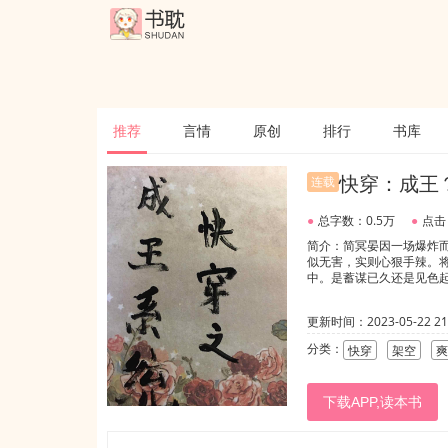
推荐
言情
原创
排行
书库
快穿：成王
连载
●
总字数：0.5万
●
点击
简介：简冥晏因一场爆炸
似无害，实则心狠手辣。
中。是蓄谋已久还是见色起意
更新时间：2023-05-22 21:
分类：
快穿
架空
爽
下载APP,读本书