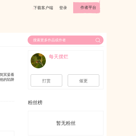
作者平台
下载客户端
登录
每天摆烂
简冥晏看
他的陷阱
打赏
催更
粉丝榜
暂无粉丝