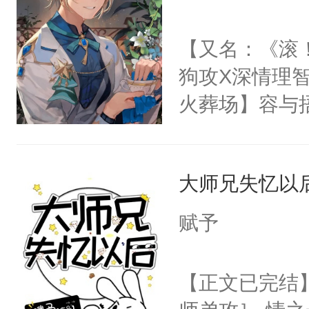
有姻缘，不要
世界苟活十年。
快放开我！我
【又名：《滚
哪？”祝余草
狗攻X深情理智
白带去了异世
火葬场】容与
到了异世界，
畔，他不懂，
七扭八，没几
么怒火中烧。
他一见钟情了
大师兄失忆以
有一瞬的恍惚
你真的不想要
严之畔就拥上
赋予
（坚定得像是
你！这句话是
哪我在哪！伴
与轻轻的抚着
【正文已完结
笑）：“小样
纠缠的转身离