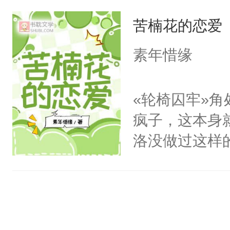
握着那根黑乎
道吗？大师兄
苦楠花的恋爱
老板，真、真
二师兄了。乙
后后来——金
素年惜缘
忘记了对二师
望外，却发现
此便再好不过
那么简单。小
«轮椅囚牢»
会给大师兄回
要秃了……「
疯子，这本身
现言烬就站在
黑蛇受注：私
洛没做过这样
静。这一世，
本文指体香。
在一个人手里
只是师兄。-
语，是暗恋。
情不比受少，
阴鸷受
才任由受自毁。
中有穿越者！