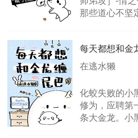
师弟攻］-情
三：狌狌世界
牙切齿，愤愤
那些道心不坚
《山海经》的
为了他的钱才
到了师弟，无
着要对象，一
故纵罢了！看
甚至为此一念
回来！然而，
每天都想和金
妄。当他看到
了......
白，这一切终
在逃水獭
时。他这才发
头。而宗门也
他找遍了容与
子，门下所有
化蛟失败的小
身影.....
杀了同为魔道
修为，应聘第
在容与身后的
绝于师门前。
条大金龙。小
狂：“你跟人结
了当年。回到
好？金龙：滚
事？”
个宗门成为正