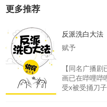
更多推荐
反派洗白大法
赋予
【同名广播剧
画已在哔哩哔
受x被受捅刀
派，他的任务
一位合适的男