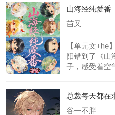
山海经纯爱番
病，一个个的
上了还是无动
苗又
力跟男主称兄
间变脸背叛他
【单元文+h
的恶事他都对
阳错到了《山
一个权力滔天
子，感受着空
右男主又报复
进山中大喊。
个世界了。直
要？”祝余：“
他说：【您需
总裁每天都在
侣是什么？能
年，存活下来
中绝望，但为
谷一不胖
再说一遍。】