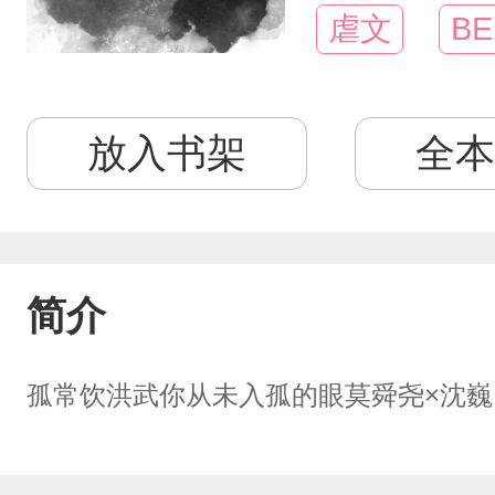
虐文
BE
放入书架
全本
简介
孤常饮洪武你从未入孤的眼莫舜尧×沈巍