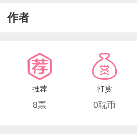
作者
推荐
打赏
8
票
0
耽币