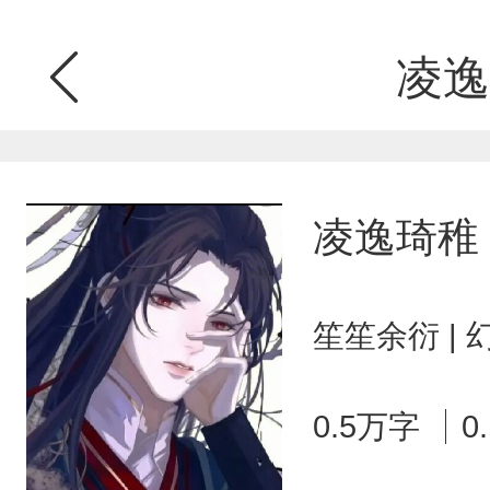
凌逸
凌逸琦稚
笙笙余衍 |
0.5万字
0