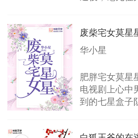
天，当地配对站
爱：？？？什么
废柴宅女莫星
要Omega？
桌）没门儿，
华小星
a浑身瘦的就
烂衫。一早被
肥胖宅女莫星
惶惶哭个不停
电视剧上心中
的那个Alph
到的七星盒子
到了一股异样的
全侯之女武流
婚好比投二次
魄打碎，意外
决心：死缠烂打
白狐王爷的在