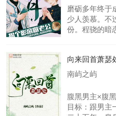
的夫人，你倒
磨砺多年终于
炆对自己始终
手投降，说：
少人羡慕。不
最后关头帮赵
我背后拿开？”
份。程骁的暗
候，程老爷子
人一定不要对
向来回首萧瑟
纪人看着保守
挑了几件性感
南屿之屿
发挥到了极致
戚恩的信息，
腹黑男主×腹
狗滚吧。]程骁
目标：跟男主
已发出，但被对