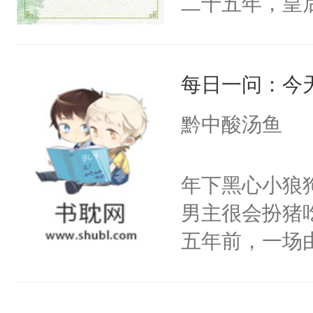
二十五年，皇
皇后，葬于黄
下葬后太子不
每日一问：今
第五年，沛帝
三皇子云黎晗
黔中酸汤鱼
云黎晰为明郡
下旨后长达五
年下黑心小狼
端王被立为太
男主很会扮猪
陶淑妃和姜德
五年前，一场
和两位公主在
年命丧黄泉。
我们也该回去
她，还将她送
线，男主鉴婊