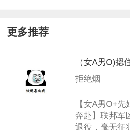
更多推荐
（女A男O)摁住
拒绝烟
【女A男O+先
奔赴】联邦军区
退役，毫无征