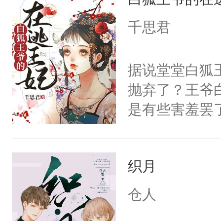
重生，莫星星
体，在莫星星
千思君
武流苏父兄皆
流苏容貌冠绝
据说堂堂白狐
宫宴上见到三
抛弃了？王爷
竭虑，但异域
是有些害羞罢
宴包裹里，有
个凡人屁股后
正妃位置。武
沚表示这是爱
武流苏势要查
织月
想，需得寸步
忙，武流苏帮
想往哪里跑呢
仓人
经起伏，在成
的绍君，附耳
手。但武流苏