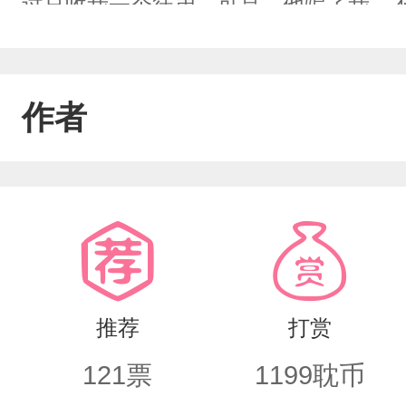
过只收我一个徒弟，可是…他骗了我，
骂，辱骂、贬低与伤害，后来为了小师
我经脉，最后一剑刺入心处攻被穿越者
作者
伤害自己心爱的人，最后亲眼看着他杀
了，直到后来夺回了身体主权自刎了，在
生后受心灰意冷，不再爱了。攻发现自
前，明白上天可怜他让他重来一世，可
追妻漫长，我们尽情期待，1v1，双洁
推荐
打赏
121
票
1199
耽币