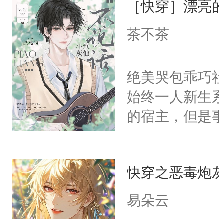
［快穿］漂亮
病，一个个的
留看着面前这
上了还是无动
茶不茶
人，突然醒悟
力跟男主称兄
问题二：废后
间变脸背叛他
绝美哭包乖巧社
卫天还没亮，
的恶事他都对
始终一人新生
腰：“陛下，
一个权力滔天
的宿主，但是
不好了！”“那
右男主又报复
个社恐小哭包
扣到怀里，安
个世界了。直
宿主，元宝只
顶替白莲花的
他说：【您需
快穿之恶毒炮
你，打他一巴
小白莲：“嘤嘤
年，存活下来
右脸欠踹$￥#
胡说，我没碰
易朵云
再说一遍。】
白嫩嫩一看就
这是你舅妈，快