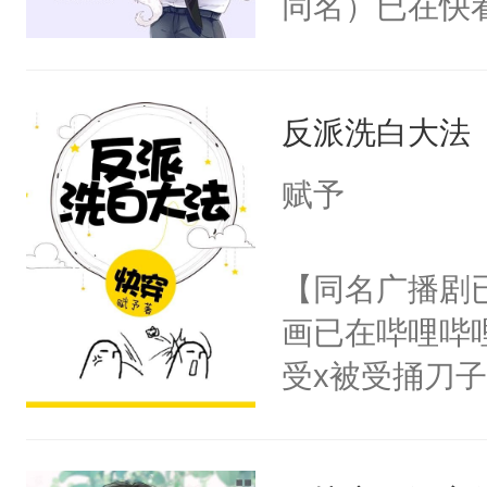
同名）已在快
叭！】1V1
统界里面有个
反派洗白大法
成为所有白莲
I，他们决定
赋予
学子，莫之阳
莲花可不止有
【同名广播剧
点脑袋，看着
画已在哔哩哔
常见问题一：
受x被受捅刀
教科书版：“
派，他的任务
样。”莫之阳
一位合适的男
母的微笑：“