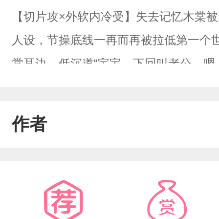
【切片攻×外软内冷受】失去记忆木棠
人设，节操底线一再而再被拉低第一个
棠耳边，低沉道“宝宝，下回叫老公，嗯，
为沈林已经够骚了，没想到下一个更绝
里，平静的开口“棠棠好漂亮，可以让我好
作者
棠，硬着头皮在两人之间夹缝生存第二
血族管家】第四个世界【冷艳异族明星
欺负自己的人都是同一个人，而且他们
么玩的吗