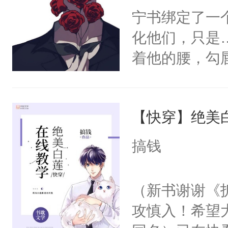
宁书绑定了一
化他们，只是
着他的腰，勾
角落，捏着他
尝尝。”当红
【快穿】绝美
来，给老公亲
用力——为你
搞钱
糖专业户，不
（新书谢谢《
攻慎入！希望