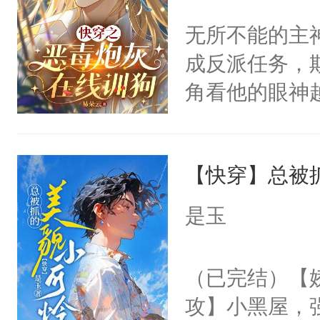
世界苟活十年。
前，抬手摸了
不愧是大佬，
无所不能的主
句：“魂淡！”元
悉，嗷？这不
成反派任务，
血：可爱，想
可以先看仙帝
角看他的眼神
阴恻恻的看着
只为了让小主
招惹我的，你
为了给娇气小
点头：“你自
【快穿】总被
后，竟然是为
谁！”反正有
拥住了日思夜
是玉
打工的！小世
码，泪水还没
（已完结）【
了！尼玛！到
攻】小黑屋，