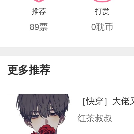
推荐
打赏
89
票
0
耽币
更多推荐
［快穿］大佬
红茶叔叔