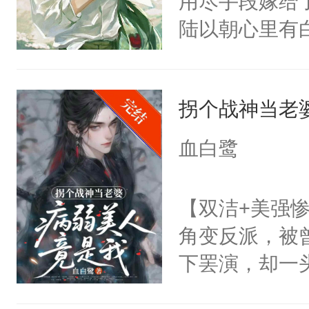
用尽手段嫁给了
现言烬就站在
陆以朝心里有
静。这一世，
星。强迫也好
只是师兄。-
们人前恩爱甜
情不比受少，
拐个战神当老
情，他以为，
才任由受自毁。
夜祁砚清缩在
中有穿越者！
血白鹭
乐。”陆以朝
不要吵架，友好
了。”祁砚清
【双洁+美强惨
死。”.祁砚
角变反派，被
什么不能是他
下罢演，却一
次死都不想输
色。剧本命运
绑在同一根绳