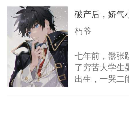
决心改变，但
谁？”“楚星你
破产后，娇气
越不对劲。怕
以朝的注视，
宣布：“从今
朽爷
了，最后一次对
养虎为患。他
砚清被找到的
至在他发热时
七年前，嚣张
塞。陆以朝痛
变，李砚寒总
了穷苦大学生
以朝啊，我来
戏？”却又默
出生，一哭二
距，抓着乱糟
浑身是血将他
段，最终赶跑
都不要我了，
跨过我的尸骨
的正牌男朋友
我……”——
热，却听见他
斯野已然是咳
【非渣攻贱受
符，定将他双
的大佬级人物
洁，先虐后甜