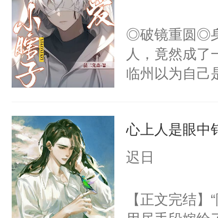
头。而宗门也
世界苟活十年。
子，门下所有
◎破镜重圆◎
杀了同为魔道
人，竟然成了
绝于师门前。
临州以为自己
了当年。回到
到这个小瞎子
个宗门成为正
不得自己去死
道吗？大师兄
心上人是眼中钉
二师兄了。乙
迟日
忘记了对二师
此便再好不过
【正文完结】
会给大师兄回