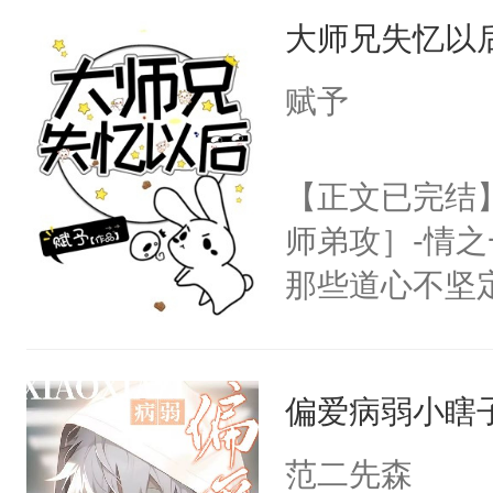
大师兄失忆以
病，一个个的
上了还是无动
赋予
力跟男主称兄
间变脸背叛他
【正文已完结
的恶事他都对
师弟攻］-情
一个权力滔天
那些道心不坚
右男主又报复
到了师弟，无
个世界了。直
甚至为此一念
他说：【您需
偏爱病弱小瞎
妄。当他看到
年，存活下来
白，这一切终
范二先森
再说一遍。】