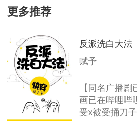
更多推荐
反派洗白大法
赋予
【同名广播剧
画已在哔哩哔
受x被受捅刀
派，他的任务
一位合适的男