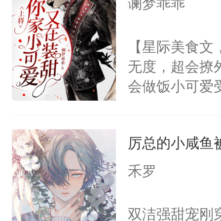
谰梦乖乖
来……“蛇蛇
头。而宗门也
好，别人都想
子，门下所有
【星际美食文
堂魔尊……行
杀了同为魔道
无度，超会撩
位，当日就抢
绝于师门前。
会做饭小可爱
神偏执：不许
了当年。回到
胆狂徒？还不
腿，把你锁在
个宗门成为正
的雪白耳朵，
有人养？还有
道吗？大师兄
厉总的小咸鱼
上将，不要那
种威胁手段没
二师兄了。乙
行！下一秒他
他是社恐，墨
禾罗
忘记了对二师
说，就连尾巴
哄：祖宗，求
此便再好不过
哪都好，长得
不出去啊……1
双洁强甜宠刚
会给大师兄回