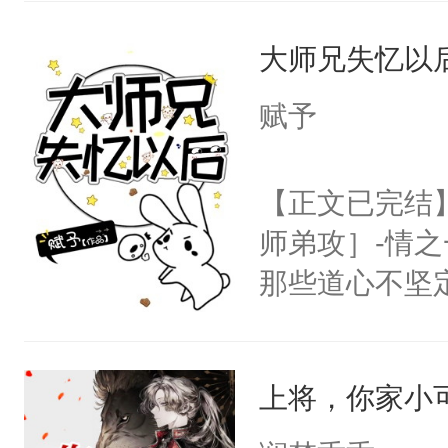
到油盐不进。
说他可怜，却
本来只想成家
大师兄失忆以
用见人，因为
只对他温柔。
言神龙见首不
赋予
至恶鬼神×冷
想见人。没有
善；他是冷，
名蛇蛇，跟人
【正文已完结
只为你，守尽
不知道，那小
师弟攻］-情
你，才拥有家
头，魔尊墨宴
那些道心不坚
人×最强鬼神
宴：柳折枝你
到了师弟，无
者文风写实派
飞魄散！第二
甚至为此一念
奇的宝子们误
们竟然欺负你
上将，你家小
妄。当他看到
宴：要不你跟
白，这一切终