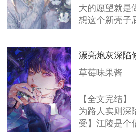
尾巴，555
大的愿望就是
现言烬就站在
人的尾巴摸不
想这个新壳子
静。这一世，
就一把将眼前
恶，还被异母
只是师兄。-
房让小混蛋好
的是被一个白
情不比受少，
沐小黎想起之
漂亮炮灰深陷
叫着叫着他就
才任由受自毁。
有……双眼立
像条大型犬一
中有穿越者！
草莓味果酱
了责之后他是
己腰上按摩的
不要吵架，友好
就摸耳朵了？
房！”被先后
【全文完结】
趴在床上，根
眼。小破孩儿
为路人实则深
么摸，他再也不
不过是问其他
受】江陵是个信
会不会惨叫就
级，除了一张