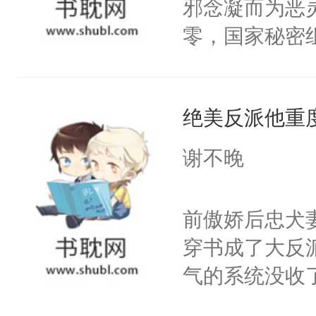
邪念凝而为恶
零，国家秘密
士，以武力、
界分三性：男
绝美反派他重
子嗣）。盘龙
孤独成性，被
谢不晚
貌美送花郎，
嘴硬心软、宠
前傲娇后忠犬
他才发现：他的
穿书成了大反
氓，本体是全
气的系统没收
来想逗逗人类
成了没用的废