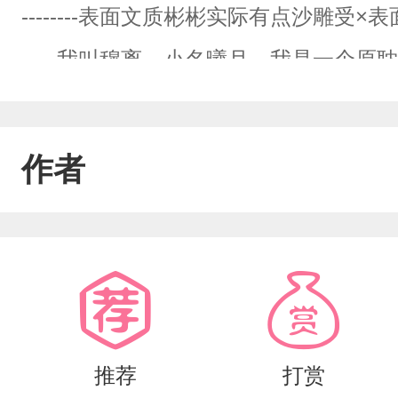
--------表面文质彬彬实际有点沙雕受×表面乖乖内里腹黑
-----我叫穆离，小名曦月。我是一个
耽男孩，并且，是弯的。有一天在我被车
就这么草率。我穿书了，并且穿成了我
作者
狗子的师弟。等等，不是说只有三徒弟
重要，重要的是我怎么活下去啊！！！
不会，咋活呀？为了苟下去，我开始勤
嗯？嗯！师昧！你们干什么？！干嘛扑倒我！！！-------
或BE不定，可能会有两个结局CP：师
推荐
打赏