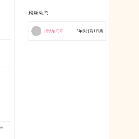
粉丝动态
攒钱给间耳买高跷
3年前打赏1月票
「完」