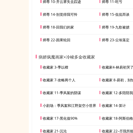
师尊 10-齐云霁失去踪迹
师尊 11-吃亏
师尊 14-别觉得我可怜
师尊 15-侃侃而谈
师尊 18-回我们的家
师尊 19-九歌被掳
师尊 22-因果轮回
师尊 23-尘埃落定
病娇疯魔画家×冷峻多金收藏家
收藏家 3-季以檀
收藏家4-林易初哭
收藏家 7-攻略两个人
收藏家 8-易初，别
收藏家 11-季风絮的阴谋
收藏家 12-多陪陪
小剧场：季风絮和江野架空小世界
收藏家 14-算计
收藏家 17-黑化值90%
收藏家 18-阿斯伯
收藏家 21-沉沦
收藏家 22–尽我所