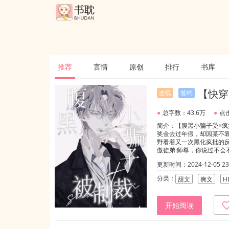
推荐
言情
原创
排行
书库
【快穿
连载
签约
●
总字数：43.6万
●
点击
简介：【腹黑小骗子受×疯
奖金去过年假，却因某不
野看着又一次黑化疯批的
傲徒弟:师尊，你说过不会
攻略记录清零了，为什么他
更新时间：2024-12-05 23:
一个人，只是不同世界里名
分类：
甜文
爽文
H
开始阅读