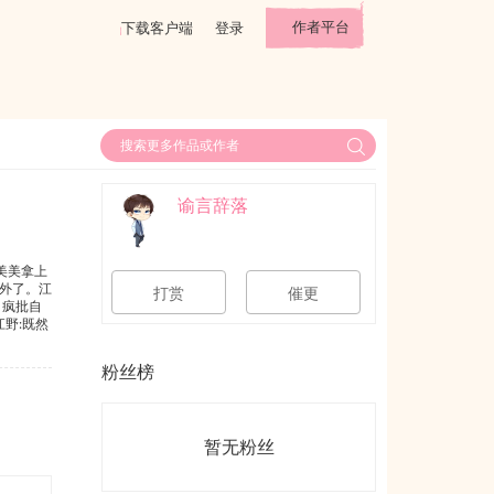
作者平台
下载客户端
登录
谕言辞落
美美拿上
外了。江
打赏
催更
。疯批自
野:既然
.攻都是
粉丝榜
暂无粉丝