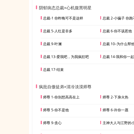
阴郁病态总裁×心机腹黑明星
总裁-1 你昨晚可不是这样
总裁 2-小骗子 你
总裁 5-人红是非多
总裁 6-你不该惹他
总裁 9-叶澜
总裁 10–为什么帮
总裁 13-爱我吧，为我疯狂吧
总裁 14-我和你一起
总裁 17-结束
疯批自傲徒弟×清冷淡漠师尊
师尊 1-你别想高高在上
师尊 2-下身火热
师尊 5-你不是他
师尊 6-许你一愿
师尊 9-贪心
主神大人与江野的小