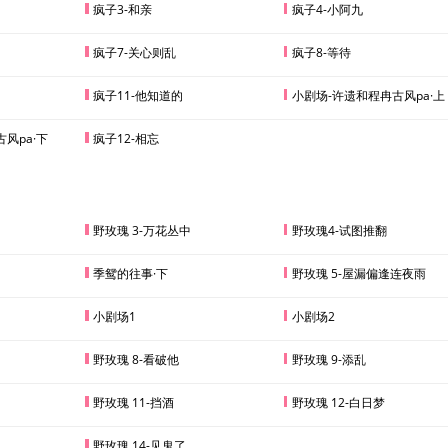
疯子3-和亲
疯子4-小阿九
疯子7-关心则乱
疯子8-等待
疯子11-他知道的
小剧场-许遗和程冉古风pa·上
风pa·下
疯子12-相忘
野玫瑰 3-万花丛中
野玫瑰4-试图推翻
季鸳的往事·下
野玫瑰 5-屋漏偏逢连夜雨
小剧场1
小剧场2
野玫瑰 8-看破他
野玫瑰 9-添乱
野玫瑰 11-挡酒
野玫瑰 12-白日梦
野玫瑰 14-见鬼了