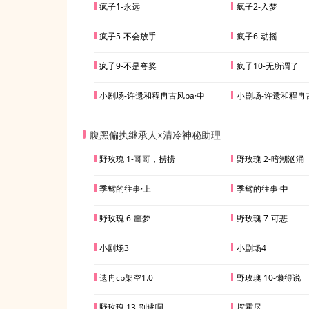
疯子1-永远
疯子2-入梦
疯子5-不会放手
疯子6-动摇
疯子9-不是夸奖
疯子10-无所谓了
小剧场-许遗和程冉古风pa·中
小剧场-许遗和程冉古
腹黑偏执继承人×清冷神秘助理
野玫瑰 1-哥哥，捞捞
野玫瑰 2-暗潮汹涌
季鸳的往事·上
季鸳的往事·中
野玫瑰 6-噩梦
野玫瑰 7-可悲
小剧场3
小剧场4
遗冉cp架空1.0
野玫瑰 10-懒得说
野玫瑰 13-别逃啊
挥霍尽