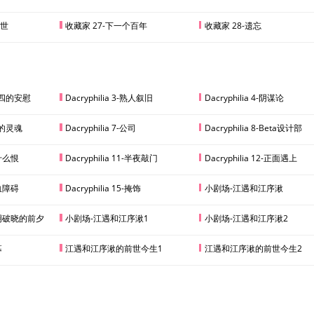
离世
收藏家 27-下一个百年
收藏家 28-遗忘
小十四的安慰
Dacryphilia 3-熟人叙旧
Dacryphilia 4-阴谋论
离去的灵魂
Dacryphilia 7-公司
Dacryphilia 8-Beta设计部
为什么恨
Dacryphilia 11-半夜敲门
Dacryphilia 12-正面遇上
凝血障碍
Dacryphilia 15-掩饰
小剧场-江遇和江序湫
9-黎明破晓的前夕
小剧场-江遇和江序湫1
小剧场-江遇和江序湫2
幕
江遇和江序湫的前世今生1
江遇和江序湫的前世今生2