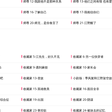
师尊 12-我跟他不是那种关系
师尊 13-他们之间有恨 也有爱
师尊 16-了解自己
师尊 17-我相信你们
师尊 20-师兄，是你食言了
师尊 21-江野醒了
了
收藏家 5-江先生，好久不见
收藏家 6-另一位快穿者
怕
收藏家 9-遇到麻烦
收藏家 10-家长会
我吧
收藏家 13-变故
小剧场：季风絮和江野架空故
收藏家 15-英雄救美
收藏家 16-面目全非
格综合征
收藏家 19-出国
收藏家 20-阴谋
能
收藏家 23-掌控欲
收藏家 24-被抹去的记忆