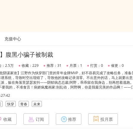
充值中心
】腹黑小骗子被制裁
：2.5万
●
收藏：229
●
推荐：31
●
月票：1
●
打赏：0
●
催更：0
批阴谋家攻】江野作为快穿部门里的常年金牌MVP，好不容易完成了攻略任务，准备
靠谱系统，导致时空出现错了，导致他的攻略记录清零。不出意外的话，马上就要出意
反派，躲在角落里瑟瑟发抖——阴郁病态总裁:阿野，乖乖留在我身边，别再想着逃跑
不要我的，不准食言！病娇疯魔画家:别乱动，阿野啊，你是我最完美的作品啊！——江
们的记忆都还在？0727:江哥，如果我说我不知道，你信吗？江野:你觉得呢？【注】1
27:42
字不同2.涉及角色都已成年
E
快穿
青春
未来
收藏
订阅
推荐
投月票