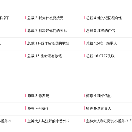
跑不掉了
总裁 3-我为什么要接受
总裁 4-他的记忆很奇怪
总裁 7-解决好你们的关系
总裁 8-江野的伴侣
他
总裁 11-我佯装轻叹的平坦
总裁 12-唯一继承人
总裁 15-生命没有败笔
总裁 16-0727失联
师尊 3-修罗场
师尊 4-我相信他
师尊 7-可好？
师尊 8-造化弄人
番外-1
主神大人与江野的小番外-2
主神大人和江野的小番外-3