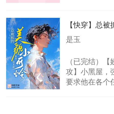
来想逗逗人类
长大的竹马，
到油盐不进。
抢了你要给竹
本来只想成家
【快穿】总被
入住你家，愤
只对他温柔。
在转学生手上
是玉
至恶鬼神×冷
2【你是从大
善；他是冷，
学生，为了追
（已完结）【
只为你，守尽
想到，青梅第
攻】小黑屋，
你，才拥有家
舍友，你暗搓
要求他在各个
人×最强鬼神
不懂方言，你
世界，他任务
者文风写实派
诉对方是夸赞
对劲……患有
奇的宝子们误
沐浴露、洗衣
床上搂抱住他