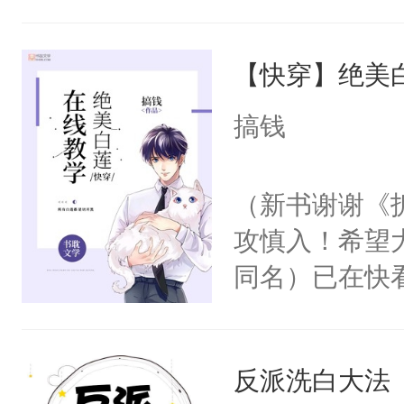
角落，捏着他
尝尝。”当红
【快穿】绝美
来，给老公亲
用力——为你
搞钱
糖专业户，不
（新书谢谢《
攻慎入！希望
同名）已在快
叭！】1V1
统界里面有个
反派洗白大法
成为所有白莲