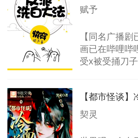
I，他们决定
赋予
学子，莫之阳
莲花可不止有
【同名广播剧
点脑袋，看着
画已在哔哩哔
常见问题一：
受x被受捅刀
教科书版：“
派，他的任务
样。”莫之阳
一位合适的男
母的微笑：“
【都市怪谈】
病，一个个的
留看着面前这
上了还是无动
契灵
人，突然醒悟
力跟男主称兄
问题二：废后
间变脸背叛他