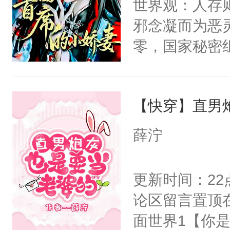
世界观：人存
卫天还没亮，
的恶事他都对
邪念凝而为恶
腰：“陛下，
一个权力滔天
零，国家秘密
不好了！”“那
右男主又报复
士，以武力、
扣到怀里，安
个世界了。直
界分三性：男
顶替白莲花的
他说：【您需
【快穿】直男
子嗣）。盘龙
小白莲：“嘤嘤
年，存活下来
孤独成性，被
胡说，我没碰
薛泞
再说一遍。】
貌美送花郎，
这是你舅妈，快
世界苟活十年。
嘴硬心软、宠
不愧是大佬，
更新时间：2
他才发现：他的
悉，嗷？这不
论区留言置顶
氓，本体是全
可以先看仙帝
面世界1【你