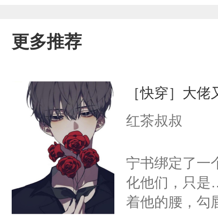
更多推荐
［快穿］大佬
红茶叔叔
宁书绑定了一
化他们，只是
着他的腰，勾