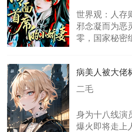
间变脸背叛他
不愧是大佬，
世界观：人存
的恶事他都对
悉，嗷？这不
邪念凝而为恶
一个权力滔天
可以先看仙帝
零，国家秘密
右男主又报复
士，以武力、
个世界了。直
界分三性：男
他说：【您需
病美人被大佬
子嗣）。盘龙
年，存活下来
孤独成性，被
二毛
再说一遍。】
貌美送花郎，
世界苟活十年。
嘴硬心软、宠
身为十八线演
他才发现：他的
爆火即将走上