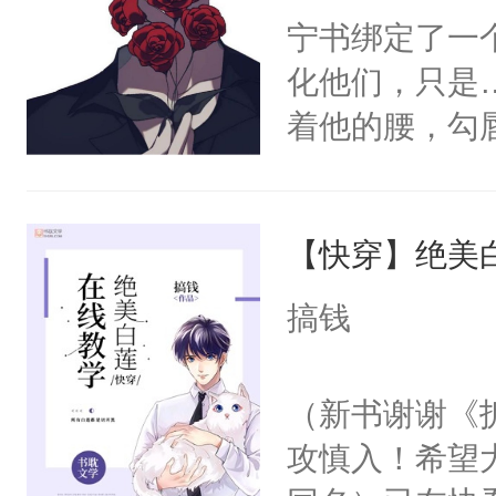
宁书绑定了一
化他们，只是
着他的腰，勾
角落，捏着他
尝尝。”当红
【快穿】绝美
来，给老公亲
用力——为你
搞钱
糖专业户，不
（新书谢谢《
攻慎入！希望