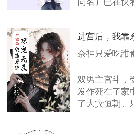
同名）已在快
叭！】1V1
统界里面有个
进宫后，我靠
成为所有白莲
I，他们决定
奈神只爱吃甜
学子，莫之阳
莲花可不止有
双男主宫斗，
点脑袋，看着
发作死在了家
常见问题一：
了大冀恒朝。
教科书版：“
己的世界，并
样。”莫之阳
王名为云胤，
母的微笑：“