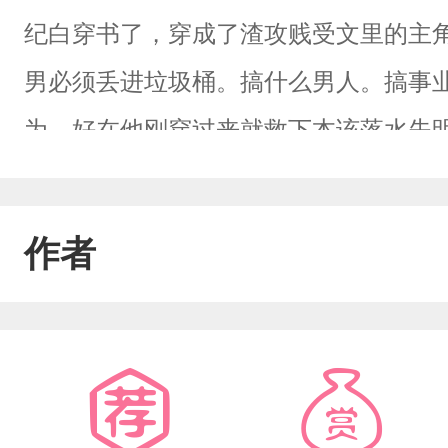
纪白穿书了，穿成了渣攻贱受文里的主
男必须丢进垃圾桶。搞什么男人。搞事业
为，好在他刚穿过来就救下本该落水失明
现待在对方身边就不受剧情影响，可以放飞
身黑莲花大杀四方，顺便给企图追妻火
作者
乎……疯批反派变得更疯了？拿稳大男主
冷静一下……”霍昭把纪白紧扣进怀里，
如你好好睡/服我？”万人迷黑莲花爱搞
双洁，年下。伪敌人变情人，双向奔赴