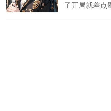
氓，本体是全
了开局就差点
来想逗逗人类
进医院抢救—
到油盐不进。
而他是个体弱
本来只想成家
躺的小菜鸡的事
只对他温柔。
家捧在手心里
至恶鬼神×冷
兵余时慕，来
善；他是冷，
相遇了。坏消
只为你，守尽
救了他。坏消
你，才拥有家
时慕可以救他
人×最强鬼神
颈:“咬我一口
者文风写实派
人揽进怀里，
奇的宝子们误