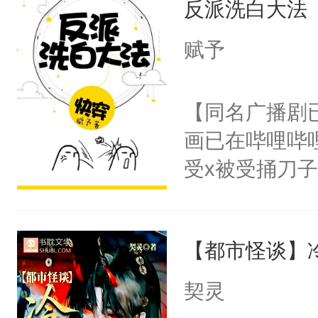
反派洗白大法
惜被人暗害，
留看着面前这
绝。主神知晓
赋予
人，突然醒悟
顾云去到大冀
问题二：废后
朝，一个从未
【同名广播剧
卫天还没亮，
为三种性别。
画已在哔哩哔
腰：“陛下，
构与男子相同
受x被受捅刀
不好了！”“那
了一颗红色的
派，他的任务
扣到怀里，安
得不开始在后
一位合适的男
顶替白莲花的
人，最终坐上
【都市怪谈】
病，一个个的
小白莲：“嘤嘤
上了还是无动
胡说，我没碰
契灵
力跟男主称兄
这是你舅妈，快