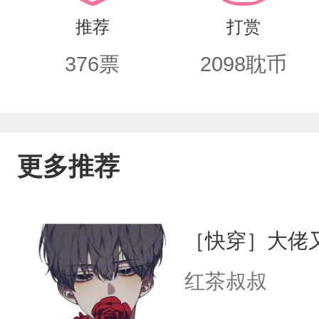
受追求者众多。
推荐
打赏
376
票
2098
耽币
更多推荐
［快穿］大佬
红茶叔叔