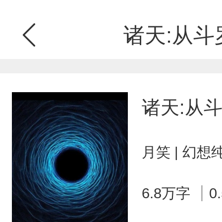
诸天:从斗
诸天:从
月笑 | 幻想
6.8万字
0