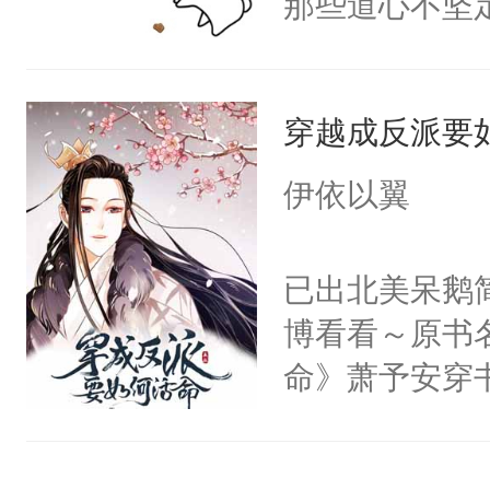
那些道心不坚
来想逗逗人类
到了师弟，无
到油盐不进。
甚至为此一念
本来只想成家
穿越成反派要
妄。当他看到
只对他温柔。
白，这一切终
伊依以翼
至恶鬼神×冷
头。而宗门也
善；他是冷，
子，门下所有
已出北美呆鹅
只为你，守尽
杀了同为魔道
博看看～原书
你，才拥有家
绝于师门前。
命》萧予安穿
人×最强鬼神
了当年。回到
年君王。真是
者文风写实派
个宗门成为正
能活下去而努
奇的宝子们误
道吗？大师兄