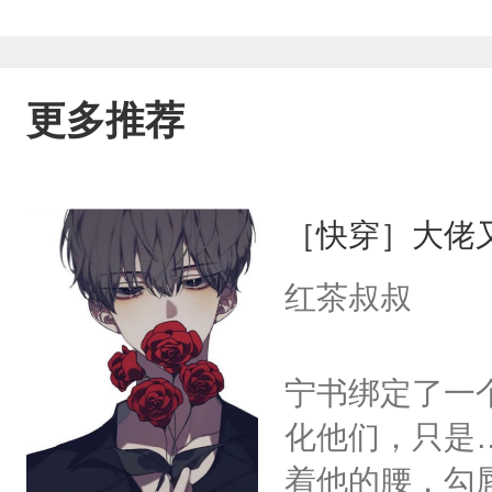
更多推荐
［快穿］大佬
红茶叔叔
宁书绑定了一
化他们，只是
着他的腰，勾