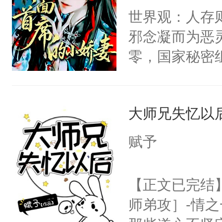
世界观：人存
堂魔尊……行
邪念凝而为恶
位，当日就抢
零，国家秘密
神偏执：不许
士，以武力、
腿，把你锁在
界分三性：男
有人养？还有
大师兄失忆以
子嗣）。盘龙
种威胁手段没
孤独成性，被
他是社恐，墨
赋予
貌美送花郎，
哄：祖宗，求
嘴硬心软、宠
不出去啊……1
【正文已完结
他才发现：他的
师弟攻］-情
氓，本体是全