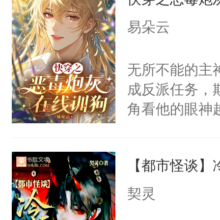
用见人，因为
言神龙见首不
易朵云
想见人。没有
名蛇蛇，跟人
无所不能的主
不知道，那小
成反派任务，
头，魔尊墨宴
角看他的眼神
宴：柳折枝你
只为了让小主
飞魄散！第二
为了给娇气小
们竟然欺负你
【都市怪谈】
后，竟然是为
宴：要不你跟
拥住了日思夜
契灵
来……“蛇蛇
好，别人都想