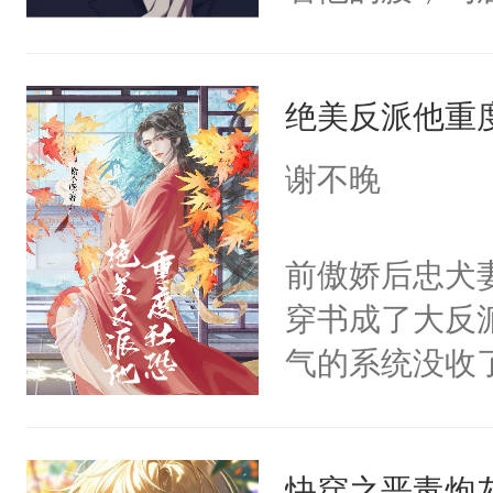
角落，捏着他
尝尝。”当红
绝美反派他重
来，给老公亲
用力——为你
谢不晚
糖专业户，不
前傲娇后忠犬
穿书成了大反
气的系统没收
成了没用的废
说他可怜，却
快穿之恶毒炮