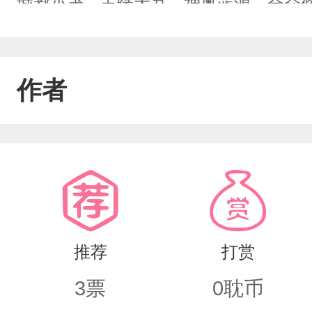
城都小茂、丰缘大吾、神奥蓝源、合众修
族，不上学，自学成才，幻术天才，体术
次、水无月白、君麻吕、我爱罗、犬冢牙
作者
一，身无五行血脉，被系统告知，可以
机票，飞往国外收集符咒和面具，回来后
冥攻——北西、徐霆飞、乔奢费、柯胜、
推荐
打赏
3
票
0
耽币