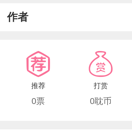
作者
推荐
打赏
0
票
0
耽币