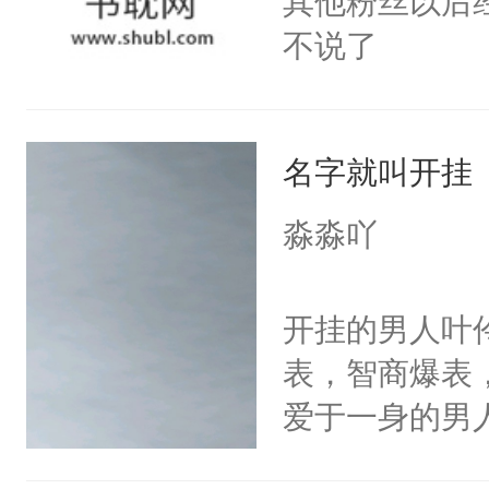
其他粉丝以后
不说了
名字就叫开挂
淼淼吖
开挂的男人叶
表，智商爆表
爱于一身的男
颜控，腹肌控