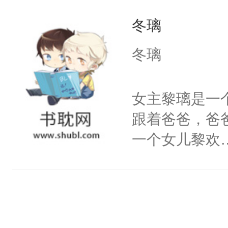
今没有叶伶他
冬璃
性格：骚，除
冬璃
女主黎璃是一
跟着爸爸，爸
一个女儿黎欢