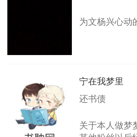
为文杨兴心动
宁在我梦里
还书债
关于本人做梦