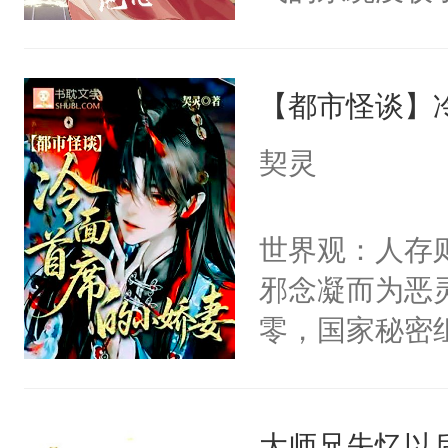
成了没用的废
说他可怜，却
【都市怪谈】
用见人，因为
言神龙见首不
契灵
想见人。没有
名蛇蛇，跟人
世界观：人存
不知道，那小
邪念凝而为恶
头，魔尊墨宴
零，国家秘密
宴：柳折枝你
士，以武力、
飞魄散！第二
界分三性：男
们竟然欺负你
大师兄失忆以