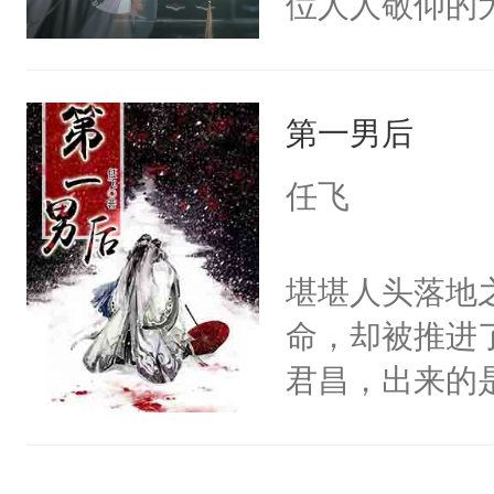
位人人敬仰的
静。这一世，
中，被魔尊南
只是师兄。-
然最后捡回来
情不比受少，
第一男后
要在病痛中度
才任由受自毁。
消失在夜空中
中有穿越者！
任飞
发霉了许久，
不要吵架，友好
定！他要死外
堪堪人头落地
个被废的这么
命，却被推进
轮椅，从家里
君昌，出来的
的夜晚离家出
己等来的会是
快乐的风餐露
上了龙床。某
椅漂移，和野