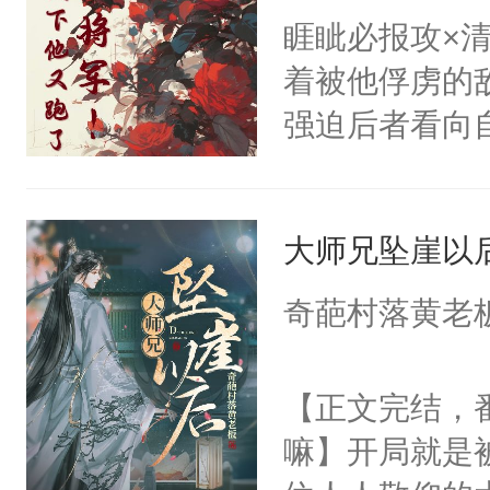
子，门下所有
不出去啊……1
睚眦必报攻×
只为你，守尽
杀了同为魔道
着被他俘虏的
你，才拥有家
绝于师门前。
强迫后者看向
人×最强鬼神
了当年。回到
吗？”洛九川怒
者文风写实派
个宗门成为正
依旧不卑不亢
奇的宝子们误
道吗？大师兄
大师兄坠崖以
心慢慢剥开沉
二师兄了。乙
述心路的坎坷
奇葩村落黄老
忘记了对二师
上的假面愈发
此便再好不过
战场的残肢日
【正文完结，
会给大师兄回
分，对错无知
嘛】开局就是
现言烬就站在