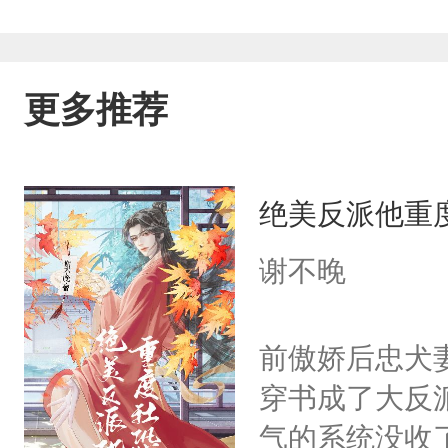
更多推荐
绝美反派他重
谢不晚
前傲娇后忠犬
穿书成了大反
气的系统没收