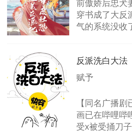
前傲娇后忠犬
卫天还没亮，
为三种性别。
穿书成了大反
腰：“陛下，
构与男子相同
气的系统没收
不好了！”“那
了一颗红色的
成了没用的废
扣到怀里，安
得不开始在后
说他可怜，却
顶替白莲花的
人，最终坐上
反派洗白大法
用见人，因为
小白莲：“嘤嘤
言神龙见首不
胡说，我没碰
赋予
想见人。没有
这是你舅妈，快
名蛇蛇，跟人
不愧是大佬，
【同名广播剧
不知道，那小
悉，嗷？这不
画已在哔哩哔
头，魔尊墨宴
可以先看仙帝
受x被受捅刀