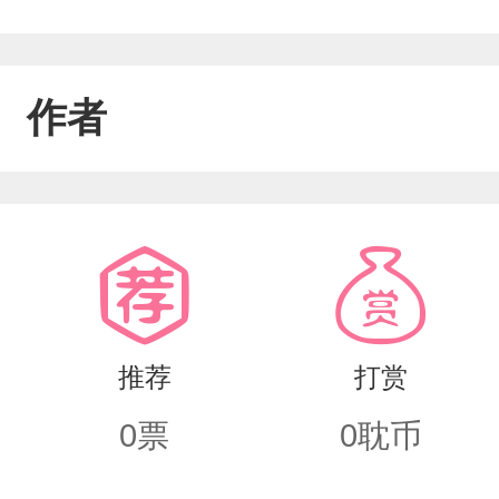
作者
推荐
打赏
0
票
0
耽币