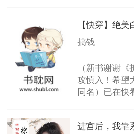
角落，捏着他
尝尝。”当红
【快穿】绝美
来，给老公亲
用力——为你
搞钱
糖专业户，不
（新书谢谢《
攻慎入！希望
同名）已在快
叭！】1V1
统界里面有个
进宫后，我靠
成为所有白莲