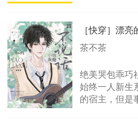
宴：柳折枝你
派，他的任务
飞魄散！第二
一位合适的男
们竟然欺负你
［快穿］漂亮
病，一个个的
宴：要不你跟
上了还是无动
茶不茶
来……“蛇蛇
力跟男主称兄
好，别人都想
间变脸背叛他
绝美哭包乖巧社
堂魔尊……行
的恶事他都对
始终一人新生
位，当日就抢
一个权力滔天
的宿主，但是
神偏执：不许
右男主又报复
个社恐小哭包
腿，把你锁在
个世界了。直
宿主，元宝只
有人养？还有
他说：【您需
你，打他一巴
种威胁手段没