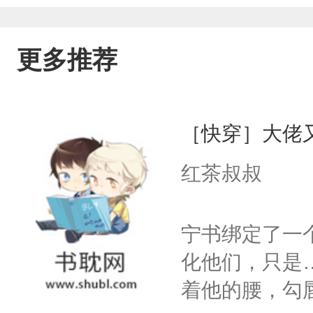
更多推荐
［快穿］大佬
红茶叔叔
宁书绑定了一
化他们，只是
着他的腰，勾