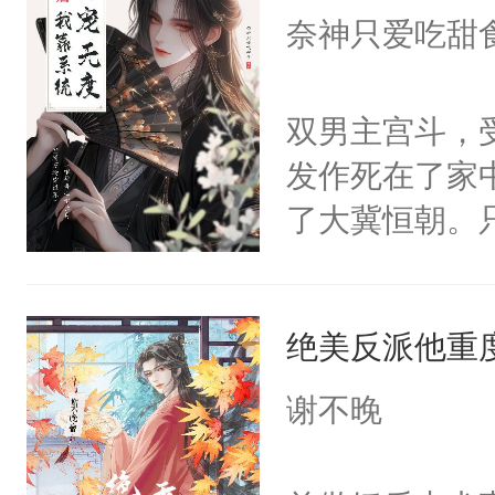
I，他们决定
奈神只爱吃甜
学子，莫之阳
莲花可不止有
双男主宫斗，
点脑袋，看着
发作死在了家
常见问题一：
了大冀恒朝。
教科书版：“
己的世界，并
样。”莫之阳
王名为云胤，
母的微笑：“
绝美反派他重
惜被人暗害，
留看着面前这
绝。主神知晓
谢不晚
人，突然醒悟
顾云去到大冀
问题二：废后
朝，一个从未