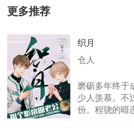
更多推荐
织月
仓人
磨砺多年终于
少人羡慕。不
份。程骁的暗
候，程老爷子
人一定不要对