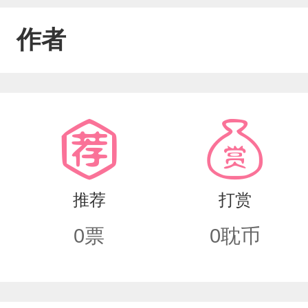
作者
推荐
打赏
0
票
0
耽币