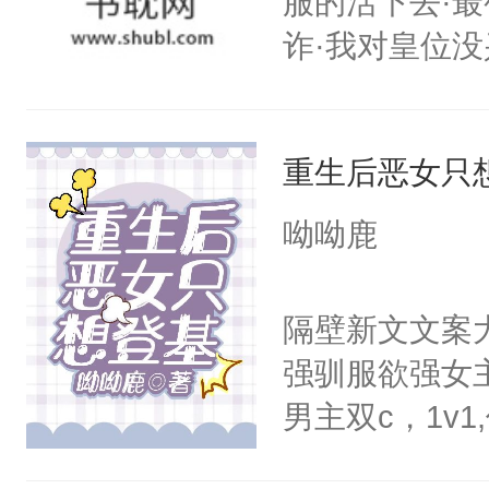
服的活下去·最
——为什么她
诈·我对皇位没
小狗脱不开干
其实是工具人
医院里看一眼
姐怎么办？当
爱那一卦的？
重生后恶女只
重生开挂把自
狗。什么？姐
搭伙过日子。
呦呦鹿
在背后做推波
围大体上是和
雨，也为姐姐
正经宫斗选手
隔壁新文文案
亲？那不行，
强驯服欲强女
内，并打算狠
男主双c，1v
混蛋。小狼狗
是没发生关系
声音问：“你监视