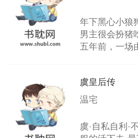
云黎晰为明郡
下旨后长达五
年下黑心小狼
端王被立为太
男主很会扮猪
陶淑妃和姜德
五年前，一场
和两位公主在
年命丧黄泉。
我们也该回去
她，还将她送
线，男主鉴婊
虞皇后传
好了身体，也
年后赵知年回
温宅
出代价。不管
狠手辣的心机
虞·自私自利·
的其他人...