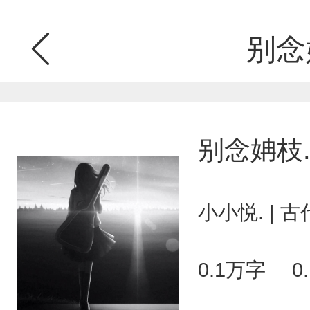
别念
别念姌枝
小小悦. | 
0.1万字
0