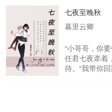
庭。大学毕业
有，我只是担
七夜至晚秋
世界，成为女
从人人欺压到
梁时焉从小到
坏心眼的小狼
暮里云卿
弟遇难，好友
漩涡的攻略纪
助，希望梁时
“小哥哥，你
救，但是并不
任君七夜牵着
那传说中清高
待。“我带你
红，微微颤抖
心，自己有了
焉：emm…
丢了。”小宫
——————
我会一辈子护
本文文案表面
母亲教过他，