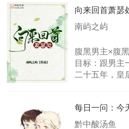
向来回首萧瑟
纪人看着保守
挑了几件性感
南屿之屿
发挥到了极致
戚恩的信息，
腹黑男主×腹
狗滚吧。]程骁
目标：跟男主
已发出，但被对
二十五年，皇
皇后，葬于黄
下葬后太子不
每日一问：今
第五年，沛帝
三皇子云黎晗
黔中酸汤鱼