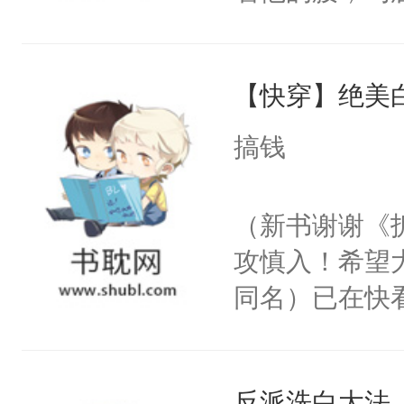
角落，捏着他
尝尝。”当红
【快穿】绝美
来，给老公亲
用力——为你
搞钱
糖专业户，不
（新书谢谢《
攻慎入！希望
同名）已在快
叭！】1V1
统界里面有个
反派洗白大法