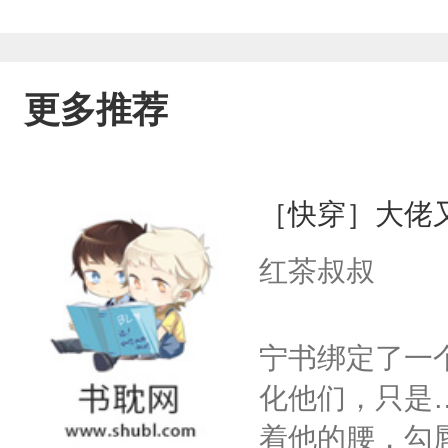
更多推荐
［快穿］大佬
红茶叔叔
宁书绑定了一
化他们，只是
着他的腰，勾