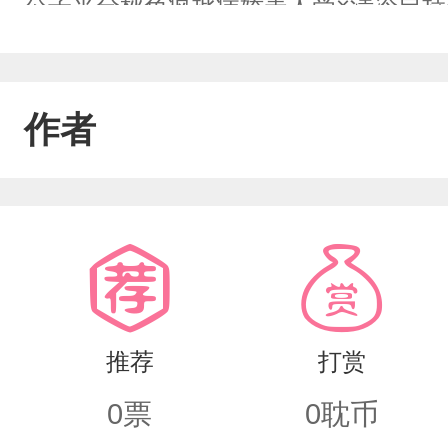
公子平分秋色疯批病娇美人受×清冷自
作者
推荐
打赏
0
票
0
耽币