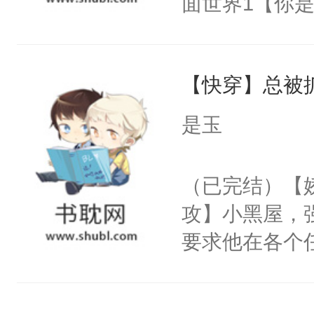
面世界1【你
来想逗逗人类
长大的竹马，
到油盐不进。
抢了你要给竹
本来只想成家
【快穿】总被
入住你家，愤
只对他温柔。
在转学生手上
是玉
至恶鬼神×冷
2【你是从大
善；他是冷，
学生，为了追
（已完结）【
只为你，守尽
想到，青梅第
攻】小黑屋，
你，才拥有家
舍友，你暗搓
要求他在各个
人×最强鬼神
不懂方言，你
世界，他任务
者文风写实派
诉对方是夸赞
对劲……患有
奇的宝子们误
沐浴露、洗衣