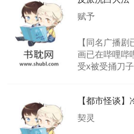
成为所有白莲
I，他们决定
赋予
学子，莫之阳
莲花可不止有
【同名广播剧
点脑袋，看着
画已在哔哩哔
常见问题一：
受x被受捅刀
教科书版：“
派，他的任务
样。”莫之阳
一位合适的男
母的微笑：“
【都市怪谈】
病，一个个的
留看着面前这
上了还是无动
契灵
人，突然醒悟
力跟男主称兄
问题二：废后