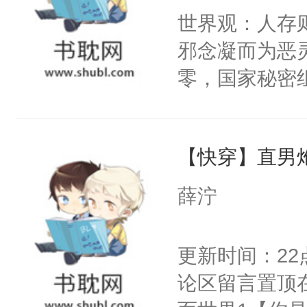
间变脸背叛他
世界观：人存
卫天还没亮，
的恶事他都对
邪念凝而为恶
腰：“陛下，
一个权力滔天
零，国家秘密
不好了！”“那
右男主又报复
士，以武力、
扣到怀里，安
个世界了。直
界分三性：男
顶替白莲花的
他说：【您需
【快穿】直男
子嗣）。盘龙
小白莲：“嘤嘤
年，存活下来
孤独成性，被
胡说，我没碰
薛泞
再说一遍。】
貌美送花郎，
这是你舅妈，快
世界苟活十年。
嘴硬心软、宠
不愧是大佬，
更新时间：2
他才发现：他的
悉，嗷？这不
论区留言置顶
氓，本体是全
可以先看仙帝