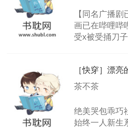
名蛇蛇，跟人
不愧是大佬，
【同名广播剧
不知道，那小
悉，嗷？这不
画已在哔哩哔
头，魔尊墨宴
可以先看仙帝
受x被受捅刀
宴：柳折枝你
派，他的任务
飞魄散！第二
一位合适的男
们竟然欺负你
［快穿］漂亮
病，一个个的
宴：要不你跟
上了还是无动
茶不茶
来……“蛇蛇
力跟男主称兄
好，别人都想
间变脸背叛他
绝美哭包乖巧社
堂魔尊……行
的恶事他都对
始终一人新生
位，当日就抢