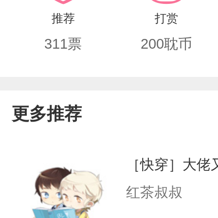
带着小本本穿成了游戏里的自创角色护国
推荐
打赏
在边关吃沙。而距崽崽被推下河还有五
311
票
200
耽币
上回去！粑粑不求你变聪明，粑粑只求
皇帝“无意间”看到庙会、古树、河灯，
的字迹，皇帝整个人看将军的眼神都不
更多推荐
有意思？他是不是早就爱上朕了？他今
啊！那朕是答应呢还是答应呢还是答应
［快穿］大佬
崽子。
红茶叔叔