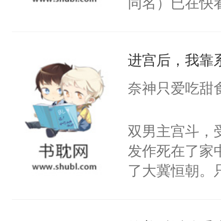
同名）已在快
叭！】1V1
统界里面有个
进宫后，我靠
成为所有白莲
I，他们决定
奈神只爱吃甜
学子，莫之阳
莲花可不止有
双男主宫斗，
点脑袋，看着
发作死在了家
常见问题一：
了大冀恒朝。
教科书版：“
己的世界，并
样。”莫之阳
王名为云胤，
母的微笑：“