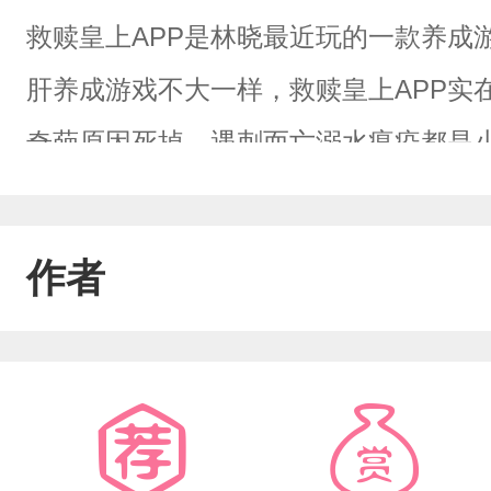
救赎皇上APP是林晓最近玩的一款养成
肝养成游戏不大一样，救赎皇上APP实
奇葩原因死掉。遇刺而亡溺水瘟疫都是
敏，冬天打猎没猎到皮毛冻死，床幔缠
风寒不治，王爷谋逆大怒下令诛九族杀
作者
等的小天（智）才（障），把高危职业
子，再心累也要养下去。林晓自此开启
子的奇葩驾崩原因记满一个小本本后，
一眼，眼前一黑，穿了。一朝回到解放