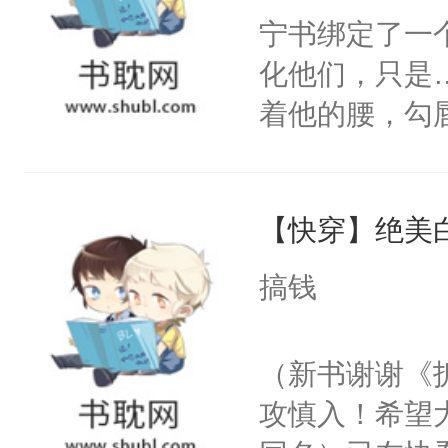
宁书绑定了一
化他们，只是
着他的腰，勾
角落，捏着他
尝尝。”当红
【快穿】绝美
来，给老公亲
用力——为你
搞钱
糖专业户，不
（新书谢谢《
攻慎入！希望