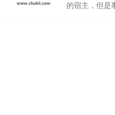
一个权力滔天
的宿主，但是
神偏执：不许
右男主又报复
个社恐小哭包
腿，把你锁在
个世界了。直
宿主，元宝只
有人养？还有
他说：【您需
你，打他一巴
种威胁手段没
年，存活下来
右脸欠踹$￥#
他是社恐，墨
再说一遍。】
白嫩嫩一看就
哄：祖宗，求
世界苟活十年。
前，抬手摸了
不出去啊……1
句：“魂淡！”元
血：可爱，想
阴恻恻的看着
招惹我的，你