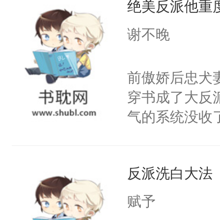
绝美反派他重
惜被人暗害，
留看着面前这
绝。主神知晓
谢不晚
人，突然醒悟
顾云去到大冀
问题二：废后
朝，一个从未
前傲娇后忠犬
卫天还没亮，
为三种性别。
穿书成了大反
腰：“陛下，
构与男子相同
气的系统没收
不好了！”“那
了一颗红色的
成了没用的废
扣到怀里，安
得不开始在后
说他可怜，却
顶替白莲花的
人，最终坐上
反派洗白大法
用见人，因为
小白莲：“嘤嘤
言神龙见首不
胡说，我没碰
赋予
想见人。没有
这是你舅妈，快