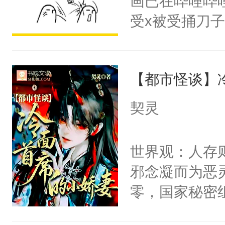
画已在哔哩哔
腰：“陛下，
头，魔尊墨宴
受x被受捅刀
不好了！”“那
宴：柳折枝你
派，他的任务
扣到怀里，安
飞魄散！第二
一位合适的男
顶替白莲花的
们竟然欺负你
【都市怪谈】
病，一个个的
小白莲：“嘤嘤
宴：要不你跟
上了还是无动
胡说，我没碰
契灵
来……“蛇蛇
力跟男主称兄
这是你舅妈，快
好，别人都想
间变脸背叛他
不愧是大佬，
世界观：人存
堂魔尊……行
的恶事他都对
悉，嗷？这不
邪念凝而为恶
位，当日就抢
一个权力滔天
可以先看仙帝
零，国家秘密
神偏执：不许
右男主又报复
士，以武力、
腿，把你锁在
个世界了。直