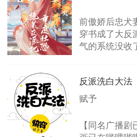
学子，莫之阳
莲花可不止有
前傲娇后忠犬
点脑袋，看着
穿书成了大反
常见问题一：
气的系统没收
教科书版：“
成了没用的废
样。”莫之阳
说他可怜，却
母的微笑：“
反派洗白大法
用见人，因为
留看着面前这
言神龙见首不
赋予
人，突然醒悟
想见人。没有
问题二：废后
名蛇蛇，跟人
【同名广播剧
卫天还没亮，
不知道，那小