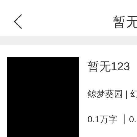
暂无
暂无123
鲸梦葵园 |
0.1万字
0