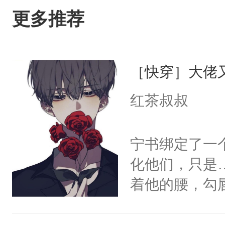
更多推荐
［快穿］大佬
红茶叔叔
宁书绑定了一
化他们，只是
着他的腰，勾
角落，捏着他
尝尝。”当红