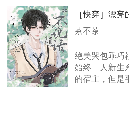
界分三性：男
有人养？还有
他说：【您需
［快穿］漂亮
子嗣）。盘龙
种威胁手段没
年，存活下来
孤独成性，被
他是社恐，墨
茶不茶
再说一遍。】
貌美送花郎，
哄：祖宗，求
世界苟活十年。
嘴硬心软、宠
不出去啊……1
绝美哭包乖巧社
他才发现：他的
始终一人新生
氓，本体是全
的宿主，但是
来想逗逗人类
个社恐小哭包
到油盐不进。
宿主，元宝只
本来只想成家
你，打他一巴
只对他温柔。
右脸欠踹$￥#