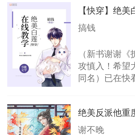
【快穿】绝美
来，给老公亲
用力——为你
搞钱
糖专业户，不
（新书谢谢《
攻慎入！希望
同名）已在快
叭！】1V1
统界里面有个
绝美反派他重
成为所有白莲
I，他们决定
谢不晚