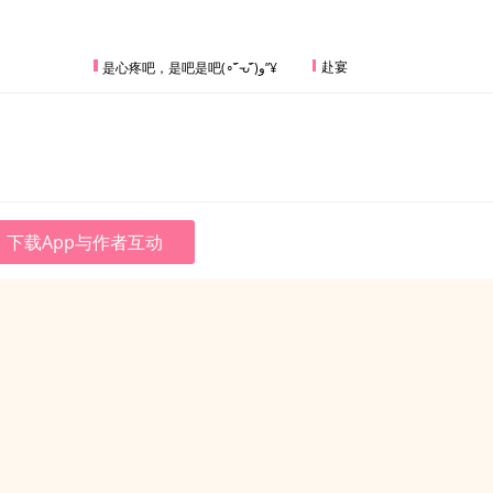
赴宴
是心疼吧，是吧是吧(∘¯̆ᘢ¯̆)و”¥
下载App与作者互动