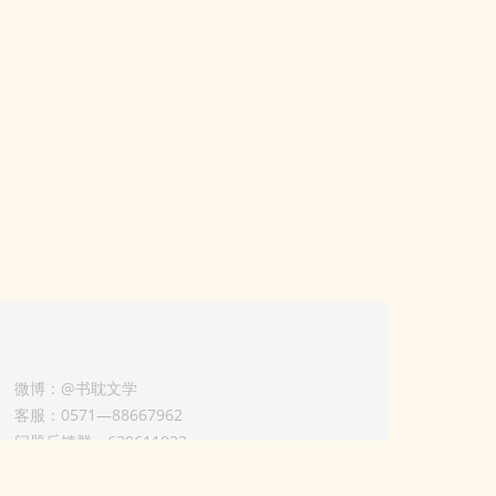
微博：@书耽文学
客服：0571—88667962
问题反馈群：630611933
版权业务联系人-淡风 QQ：
3614922414（加好友请备注合作来意）