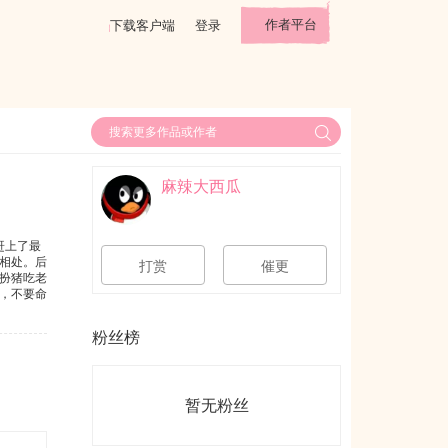
作者平台
下载客户端
登录
麻辣大西瓜
赶上了最
相处。后
打赏
催更
扮猪吃老
，不要命
粉丝榜
暂无粉丝