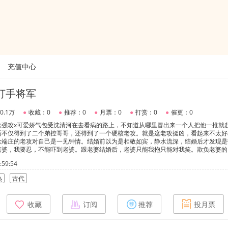
充值中心
打手将军
0.1万
●
收藏：0
●
推荐：0
●
月票：0
●
打赏：0
●
催更：0
欲强攻x可爱娇气包受沈清河在去看病的路上，不知道从哪里冒出来一个人把他一推就
后不仅得到了二个弟控哥哥，还得到了一个硬核老攻。就是这老攻挺凶，看起来不太好
欲端庄的老攻对自己是一见钟情。结婚前以为是相敬如宾，静水流深，结婚后才发现是
老婆，我要忍，不能吓到老婆。跟老婆结婚后，老婆只能我抱只能对我笑。欺负老婆的
老婆说今天休息，那是不可能的。
59:54
热
古代
收藏
订阅
推荐
投月票