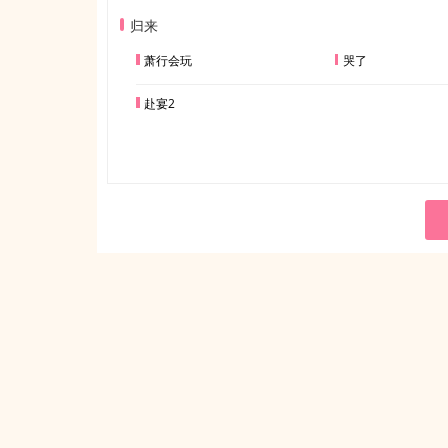
归来
萧行会玩
哭了
赴宴2