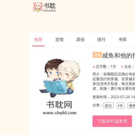
推荐
言情
原创
排行
书库
咸鱼和他的
连载
●
总字数：1万
●
点击：
简介：前期隐忍后期占有
近最流行的穿越。在穿越
来沈清河才知道，每天禁
虎，刺激！萧行每次看到
的。老婆讲的话，对的。
更新时间：2023-07-24 14:
分类：
甜文
HE
慢
下载APP,读本书