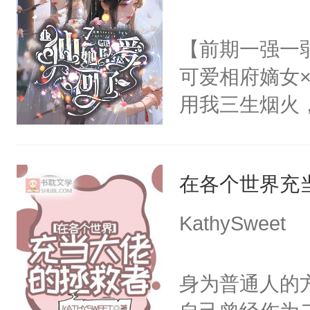
进心里好几年
放在心里好几年
【前期一强一
么？”徐薇薇
可爱相府嫡女
用我三生烟火
情，亦是我现
稳的上仙丹霓
在各个世界充
的恋爱脑。丹
爱。”仙帝沉
KathySweet
仙女来背锅。
一气之下将魔
身为普通人的
终的选择。2