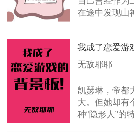
自己曾经作为
家族限制，直
在途中发现山
命运的齿轮开
劫，在往后的
剑法。不知这
那天，有个师
我成了恋爱游
澜却一脸疑惑
无敌耶耶
啊。”3.丹霓
九重天。却哪
凯瑟琳，帝都
反目成仇。丹
大。但她却有
根。她的眼中
种“隐形人”
爱慕沈芸澜看
即使大摇大摆
说，你别太爱了