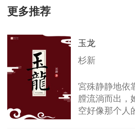
更多推荐
玉龙
杉新
宮殊静静地依
膛流淌而出，
空好像那个人
然，一只拍打
出疲惫的双手