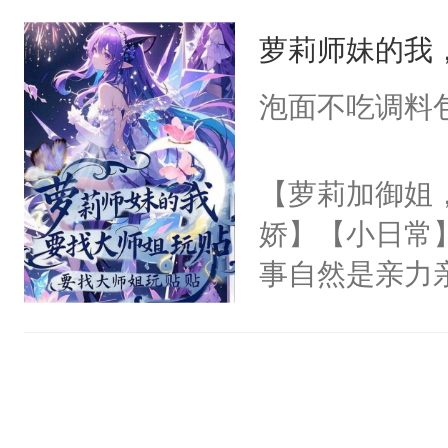
觉。直到一个
萝莉师妹的我
来身处一个恋
道的背景板N
泡面不吃调料
女主角，即将
飞的爱情故事
【萝莉加御姐
丽丝，让她远
娇】【小日常
之手，导致故
事自然是亲力
心热狐狸×白
这哪里是招生，
丝T，别站错
宗的未来啊。
无比上心的啊
重要的是，身材