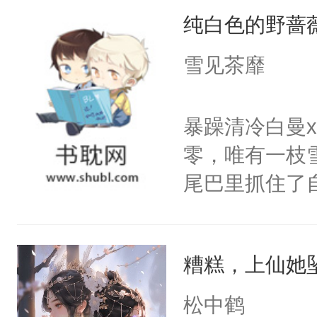
纯白色的野蔷
使劲，蝴蝶近
随着宮殊的体
雪见茶靡
少时与她相逢
脸上依旧挂着
暴躁清冷白曼
防的爱情，天
零，唯有一枝
可到头来她终
尾巴里抓住了
吹拂而过，香
密。”喝醉酒
扬，翩翩起舞
闪烁着泪花。
殊的指尖。清
糟糕，上仙她
美好爱情，唯
动，这一世她
无猜。传统的
松中鹤
不了情的枷锁