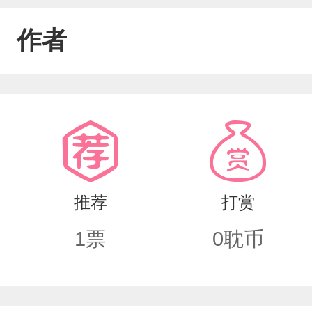
作者
推荐
打赏
1
票
0
耽币