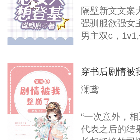
正经宫斗选手
隔壁新文文案
强驯服欲强女
男主双c，1v
是没发生关系
庭。大学毕业
穿书后剧情被
世界，成为女
梁时焉从小到
澜鸢
弟遇难，好友
助，希望梁时
“一次意外，
救，但是并不
代表之后的结
那传说中清高