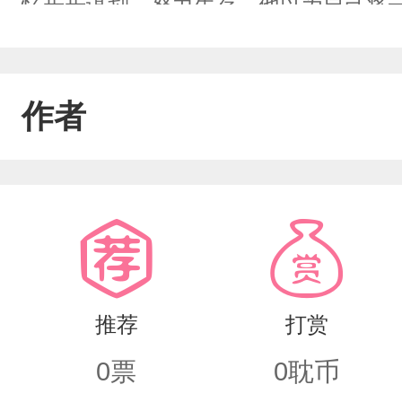
忆步步谋划，努力生存。他以为自己将
的存在一慕怀安慕怀安是另一所高中的
缺乏愧疚以及同情的情感，下手干脆利
作者
沈云书当做可以随时利用的棋子。但在
观。在他的心里，沈云书已经不是一个
个并肩同行的人。
推荐
打赏
0
票
0
耽币