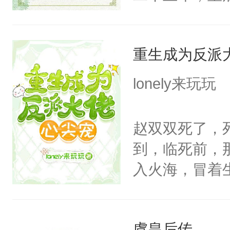
皇后，葬于黄
下葬后太子不
重生成为反派
第五年，沛帝
三皇子云黎晗
lonely来玩玩
云黎晰为明郡
下旨后长达五
赵双双死了，
端王被立为太
到，临死前，
陶淑妃和姜德
入火海，冒着
和两位公主在
在心底的爱意
我们也该回去
定要看清人心
线，男主鉴婊
虞皇后传