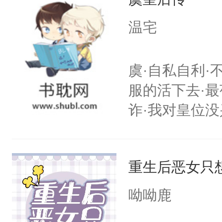
自己和他们再
信，终于如愿
温宅
闪耀的星星。
虞·自私自利·
服的活下去·最
诈·我对皇位没
其实是工具人
姐怎么办？当
重生后恶女只
重生开挂把自
搭伙过日子。
呦呦鹿
围大体上是和