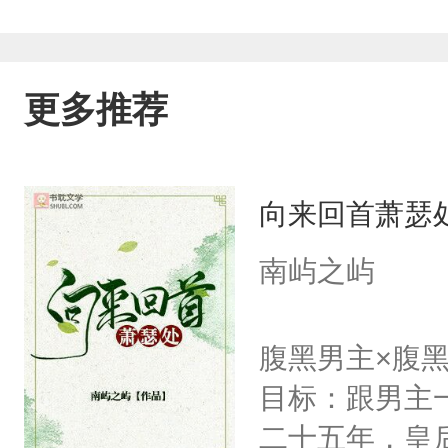
更多推荐
向来回首萧瑟
南屿之屿
腹黑男主×腹
目标：跟男主
二十五年，皇