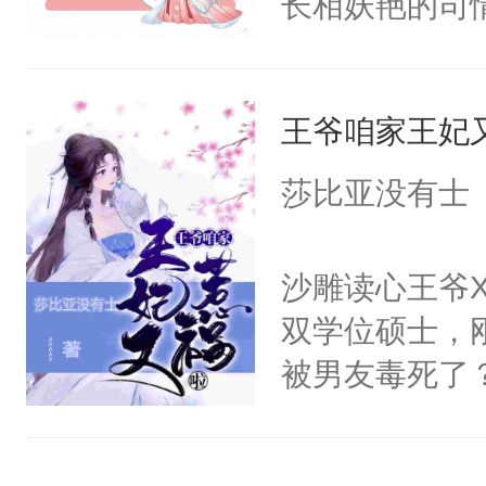
长相妖艳的司
红，微微颤抖
斐尘＊漫骂，
焉：emm…
意而为，得知
——————
王爷咱家王妃
宜，在经历各
本文文案表面
却因龙契的存
莎比亚没有士
郁自卑小狼狗
派，从而改变
法无天，是最
眸，眼眶湿润
沙雕读心王爷
被送去和亲客
一定给你一个
双学位硕士，
是做个好好公
了她一下，“
被男友毒死了
己。
局。”
么没面子，更想
魂”的日子里