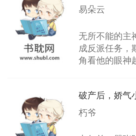
上了还是无动
易朵云
力跟男主称兄
间变脸背叛他
无所不能的主
的恶事他都对
成反派任务，
一个权力滔天
角看他的眼神
右男主又报复
只为了让小主
个世界了。直
为了给娇气小
他说：【您需
破产后，娇气
后，竟然是为
年，存活下来
拥住了日思夜
朽爷
再说一遍。】
世界苟活十年。