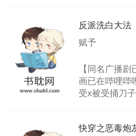
角落，捏着他
尝尝。”当红
反派洗白大法
来，给老公亲
用力——为你
赋予
糖专业户，不
【同名广播剧
画已在哔哩哔
受x被受捅刀
派，他的任务
一位合适的男
快穿之恶毒炮
病，一个个的