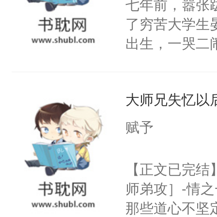
七年前，嚣张
了穷苦大学生
出生，一哭二
段，最终赶跑
的正牌男朋友
大师兄失忆以
斯野已然是咳
的大佬级人物
赋予
发芽，晏斯野
走他乡的白月
【正文已完结
我侬，恩爱甜
师弟攻］-情
怕……磨光了
那些道心不坚