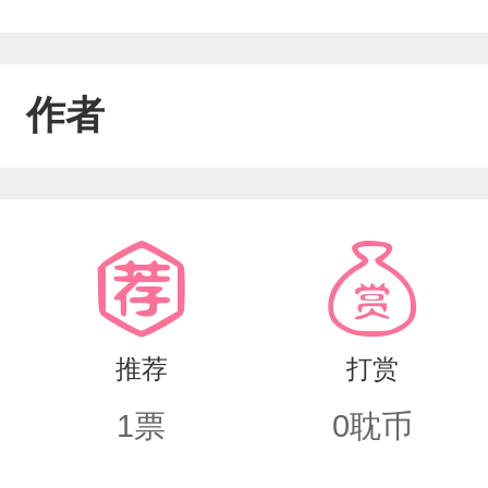
作者
推荐
打赏
1
票
0
耽币