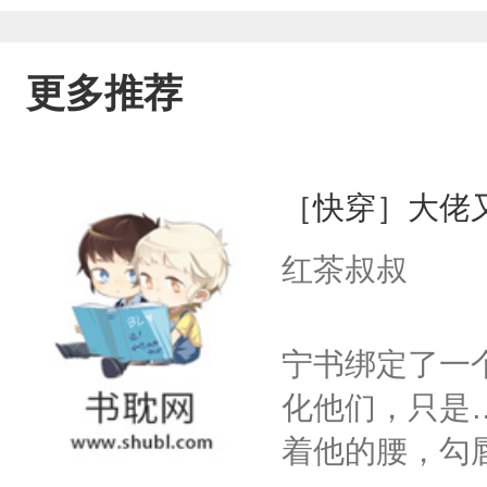
更多推荐
［快穿］大佬
红茶叔叔
宁书绑定了一
化他们，只是
着他的腰，勾