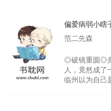
的池家小少爷
到了师弟，无
斯野救病重的
甚至为此一念
了晏斯野的世
偏爱病弱小瞎
妄。当他看到
兮的工作服，
白，这一切终
范二先森
冷潮湿，臭烘
头。而宗门也
膀上几十公斤
子，门下所有
◎破镜重圆◎
星燃，跟我回家
杀了同为魔道
人，竟然成了
绝于师门前。
临州以为自己
了当年。回到
到这个小瞎子
个宗门成为正
不得自己去死
道吗？大师兄