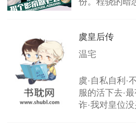
份。程骁的暗
候，程老爷子
人一定不要对
虞皇后传
纪人看着保守
挑了几件性感
温宅
发挥到了极致
戚恩的信息，
虞·自私自利·
狗滚吧。]程骁
服的活下去·最
已发出，但被对
诈·我对皇位没
其实是工具人
姐怎么办？当