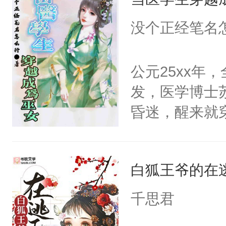
美。
没个正经笔名
公元25xx年
发，医学博士
昏迷，醒来就
第一眼见到的
的小姐姐？”秦
白狐王爷的在
着：咦？原来
何还是这么耐
千思君
前这人也太高