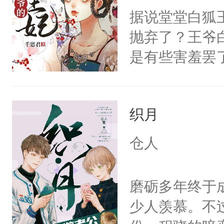
姓林，名漾，
据说堂堂白狐
苏栯霖，泰山
抛弃了？王爷
意。”林漾“
是有些害羞罢
说！”苏栯霖
个凡人屁股后
程度么？”熟
沚表示这是爱
有这个，都上
织月
想，需得寸步
真土豪林漾“
想往哪里跑呢
仓人
碗！”……欢
的绍君，附耳
女》，一起来
的夫人，你倒
磨砺多年终于
尔赛谦虚且“普
手投降，说：
少人羡慕。不
我背后拿开？”