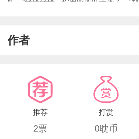
脏。“佬佬佬佬，你要听的曲子来了。”那
春风来，千万奏乐者皆为现样：“见过月老
和狂妄。他们也不敢怠慢，得了月老的命
作者
血未断，静玥心不死。潭边王妃独夜清
了君也可不停。见可人心见茫然，何曾
何见人竺歌。只要欢情与快乐，管他可是
树上慢慢的伸了懒腰：“是好曲子，可这
派来的都是男子，我实在抢不过他们，只
推荐
打赏
哈，原来那两位姻缘神也爱听这曲子。”
2
票
0
耽币
奏第一册吧。”说罢便继续躺在树上玩笑