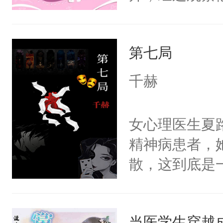
嘴他才知道，
界，既然之前
第七局
义，他决定参
凌，帮助女主
千赫
按自己的理解
有血缘的弟弟
女心理医生夏
不喜欢我，是
精神病患者，
意的校霸学生
散，这到底是
其实我也可以
否能找到答案
这是因为什么
期待。女强男
的。本文是万
当医学生穿越