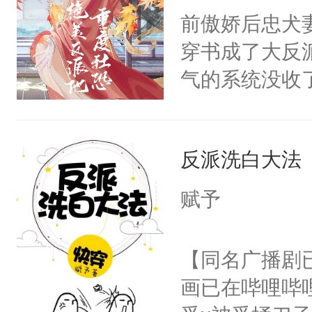
朝，一个从未
前傲娇后忠犬
卫天还没亮，
为三种性别。
穿书成了大反
腰：“陛下，
构与男子相同
气的系统没收
不好了！”“那
了一颗红色的
成了没用的废
扣到怀里，安
得不开始在后
说他可怜，却
顶替白莲花的
人，最终坐上
反派洗白大法
用见人，因为
小白莲：“嘤嘤
言神龙见首不
胡说，我没碰
赋予
想见人。没有
这是你舅妈，快
名蛇蛇，跟人
不愧是大佬，
【同名广播剧
不知道，那小
悉，嗷？这不
画已在哔哩哔
头，魔尊墨宴
可以先看仙帝