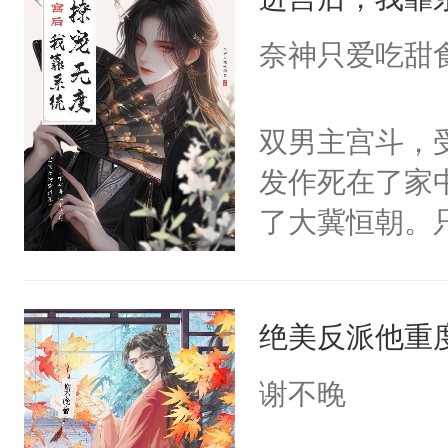
成为所有白莲
I，他们决定
奈神只爱吃甜
学子，莫之阳
莲花可不止有
双男主宫斗，
点脑袋，看着
发作死在了家
常见问题一：
了大冀恒朝。
教科书版：“
己的世界，并
样。”莫之阳
王名为云胤，
母的微笑：“
绝美反派他重
惜被人暗害，
留看着面前这
绝。主神知晓
谢不晚
人，突然醒悟
顾云去到大冀
问题二：废后