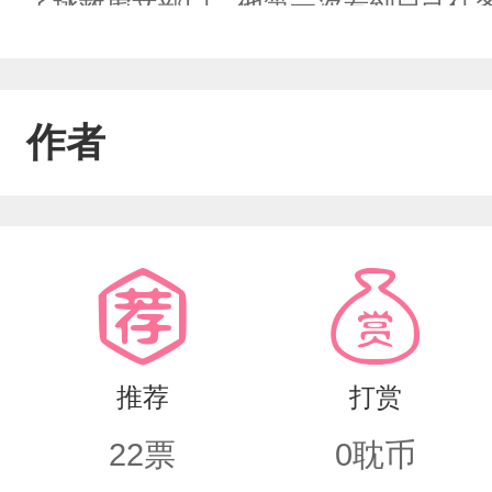
了拯救虐文部门。他第一次看到自己任
一个沐辞归（攻）穿进一个个渣攻中给
果，他对自己的任务对象也就是部门分
作者
的故事。第一个世界凤凰男×小可怜
推荐
打赏
22
票
0
耽币