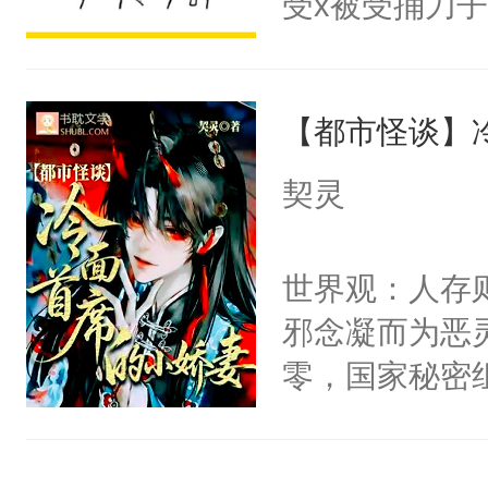
受x被受捅刀
宴：柳折枝你
派，他的任务
飞魄散！第二
一位合适的男
们竟然欺负你
【都市怪谈】
病，一个个的
宴：要不你跟
上了还是无动
契灵
来……“蛇蛇
力跟男主称兄
好，别人都想
间变脸背叛他
世界观：人存
堂魔尊……行
的恶事他都对
邪念凝而为恶
位，当日就抢
一个权力滔天
零，国家秘密
神偏执：不许
右男主又报复
士，以武力、
腿，把你锁在
个世界了。直
界分三性：男
有人养？还有
他说：【您需