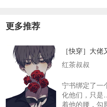
更多推荐
［快穿］大佬
红茶叔叔
宁书绑定了一
化他们，只是
着他的腰，勾