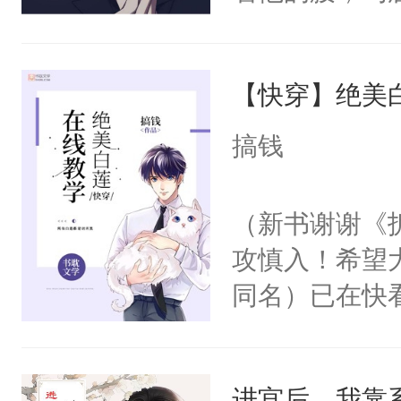
角落，捏着他
尝尝。”当红
【快穿】绝美
来，给老公亲
用力——为你
搞钱
糖专业户，不
（新书谢谢《
攻慎入！希望
同名）已在快
叭！】1V1
统界里面有个
进宫后，我靠